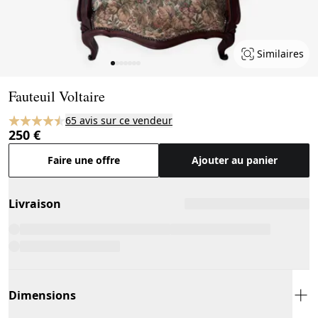
Similaires
Page 1 of 7
Fauteuil Voltaire
65 avis sur ce vendeur
250 €
Faire une offre
Ajouter au panier
Livraison
Dimensions