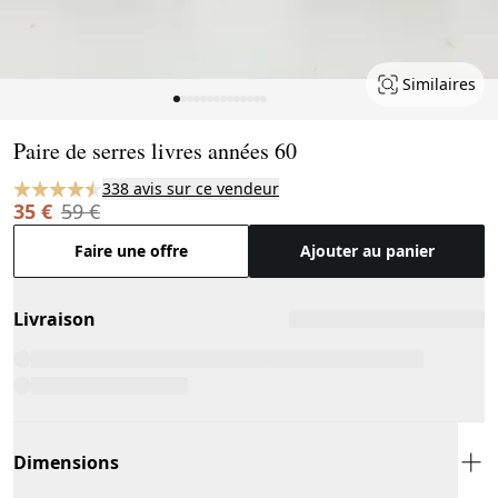
Similaires
Page 1 of 14
Paire de serres livres années 60
338 avis sur ce vendeur
35 €
59 €
Faire une offre
Ajouter au panier
Livraison
Dimensions