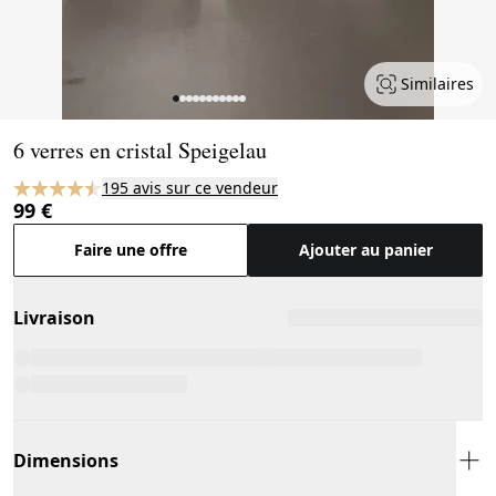
Similaires
Page 1 of 11
6 verres en cristal Speigelau
195 avis sur ce vendeur
99 €
Faire une offre
Ajouter au panier
Livraison
Dimensions