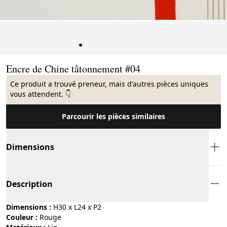
Page 1 of 2
Encre de Chine tâtonnement #04
Ce produit a trouvé preneur, mais d'autres pièces uniques
vous attendent. 👇
Parcourir les pièces similaires
Dimensions
Description
Dimensions :
H30 x L24 x P2
Couleur :
rouge