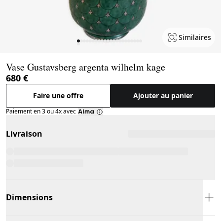
Similaires
Page 1 of 23
Vase Gustavsberg argenta wilhelm kage
680 €
Faire une offre
Ajouter au panier
Paiement en 3 ou 4x avec
Livraison
Dimensions