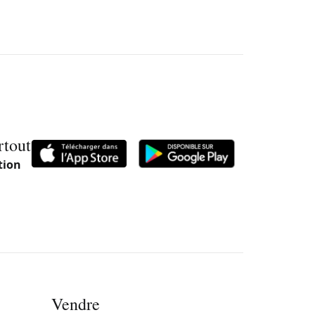
rtout
tion
Vendre