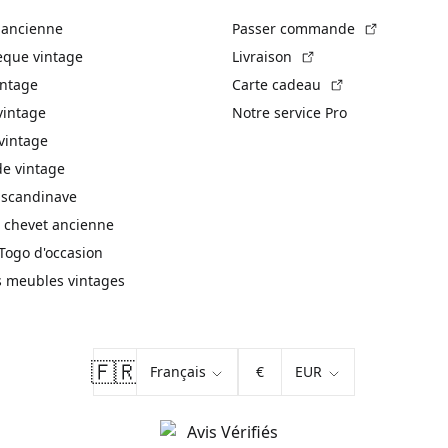
(Lien exte
 ancienne
Passer commande
(Lien externe)
èque vintage
Livraison
(Lien externe)
intage
Carte cadeau
vintage
Notre service Pro
vintage
 vintage
 scandinave
 chevet ancienne
Togo d'occasion
s meubles vintages
🇫🇷
€