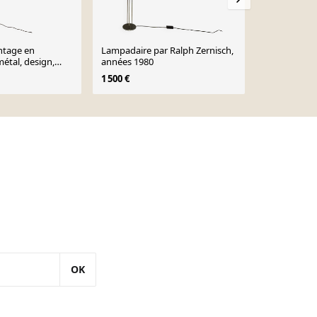
ntage en
Lampadaire par Ralph Zernisch,
Lampe sur p
étal, design,
années 1980
l’ère spatial
1960
siècle par l
1 500 €
1 980 €
Swisslamps I
années 1960
OK