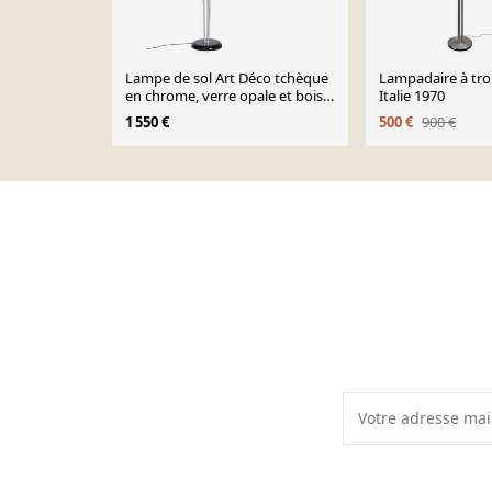
Lampe de sol Art Déco tchèque
Lampadaire à tro
en chrome, verre opale et bois
Italie 1970
laqué, années 1930
1 550 €
500 €
900 €
Page 1 of 10