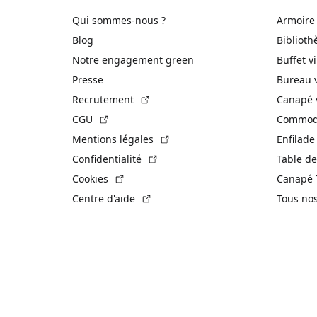
Qui sommes-nous ?
Armoire
Blog
Biblioth
Notre engagement green
Buffet v
Presse
Bureau 
(Lien externe)
Recrutement
Canapé 
(Lien externe)
CGU
Commode
(Lien externe)
Mentions légales
Enfilade
(Lien externe)
Confidentialité
Table de
(Lien externe)
Cookies
Canapé 
(Lien externe)
Centre d'aide
Tous no