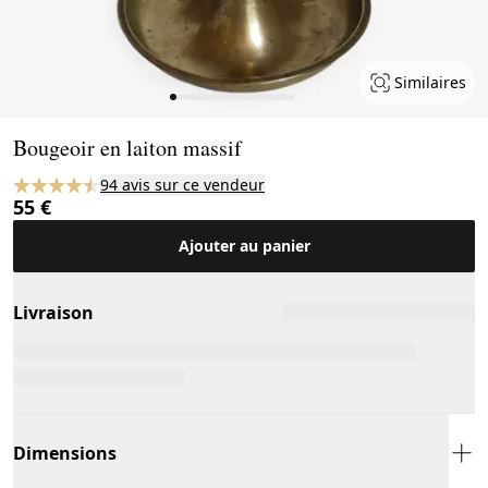
Similaires
Page 1 of 19
Bougeoir en laiton massif
94 avis sur ce vendeur
55 €
Ajouter au panier
Livraison
Dimensions