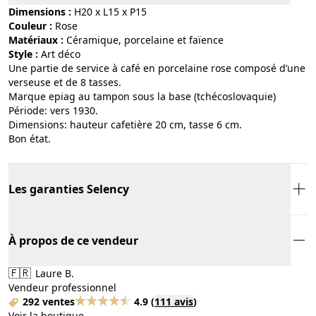
Dimensions :
H20 x L15 x P15
Couleur :
rose
Matériaux :
céramique, porcelaine et faïence
Style :
art déco
Une partie de service à café en porcelaine rose composé d’une
verseuse et de 8 tasses.
Marque epiag au tampon sous la base (tchécoslovaquie)
Période: vers 1930.
Dimensions: hauteur cafetière 20 cm, tasse 6 cm.
Bon état.
Les garanties Selency
À propos de ce vendeur
🇫🇷
Laure B.
Vendeur professionnel
292 ventes
4.9
(
111 avis
)
Voir la boutique