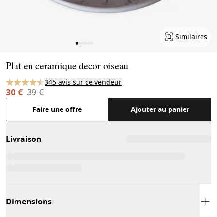
Similaires
Page 1 of 6
Plat en ceramique decor oiseau
345 avis sur ce vendeur
30 €
39 €
Faire une offre
Ajouter au panier
Livraison
Dimensions