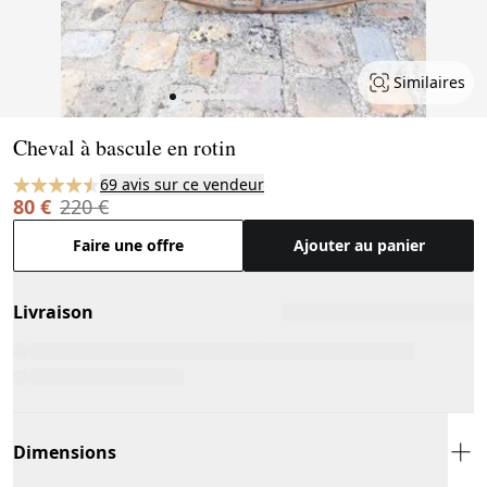
Similaires
Page 1 of 11
Cheval à bascule en rotin
69 avis sur ce vendeur
80 €
220 €
Faire une offre
Ajouter au panier
Livraison
Dimensions