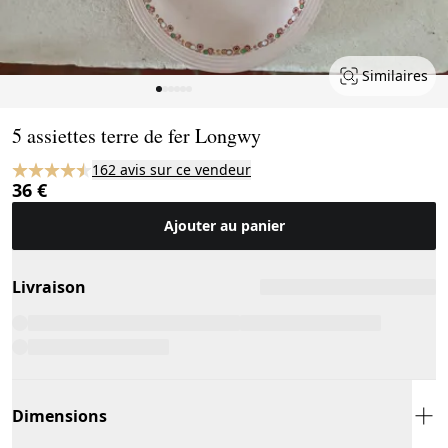
Similaires
Page 1 of 6
5 assiettes terre de fer Longwy
162 avis sur ce vendeur
36 €
Ajouter au panier
Livraison
Dimensions