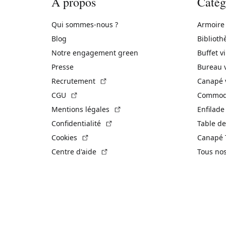
À propos
Catég
Qui sommes-nous ?
Armoire
Blog
Biblioth
Notre engagement green
Buffet v
Presse
Bureau 
(Lien externe)
Recrutement
Canapé 
(Lien externe)
CGU
Commode
(Lien externe)
Mentions légales
Enfilade
(Lien externe)
Confidentialité
Table de
(Lien externe)
Cookies
Canapé 
(Lien externe)
Centre d'aide
Tous no