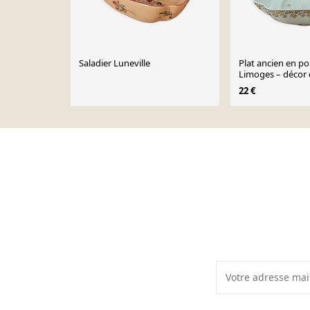
Saladier Luneville
Plat ancien en po
Limoges – décor 
22 €
Page 1 of 10