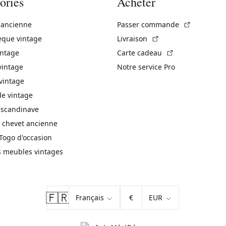
ories
Acheter
(Lien exte
 ancienne
Passer commande
(Lien externe)
èque vintage
Livraison
(Lien externe)
intage
Carte cadeau
vintage
Notre service Pro
vintage
 vintage
 scandinave
 chevet ancienne
Togo d'occasion
s meubles vintages
🇫🇷
€