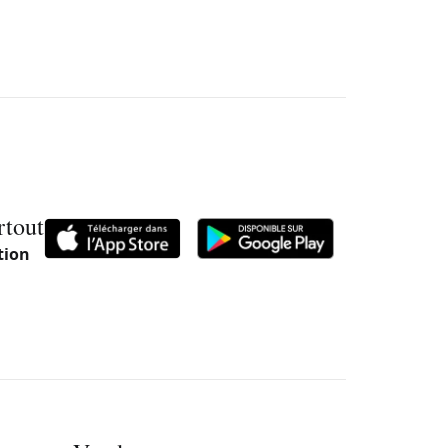
rtout
tion