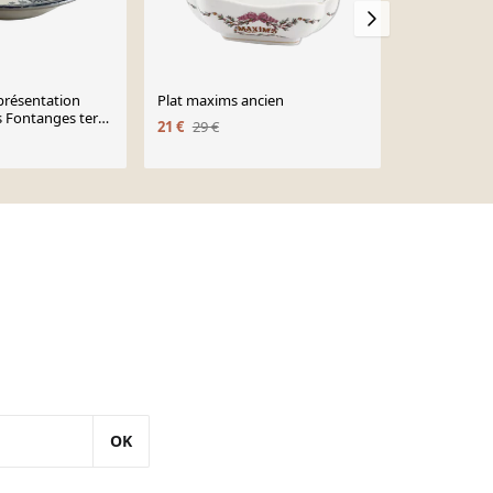
présentation
Plat maxims ancien
Ravier en ter
 Fontanges terre
21 €
29 €
13 €
15 €
OK