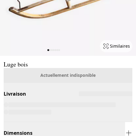
Similaires
Page 1 of 7
Luge bois
Actuellement indisponible
Livraison
Dimensions