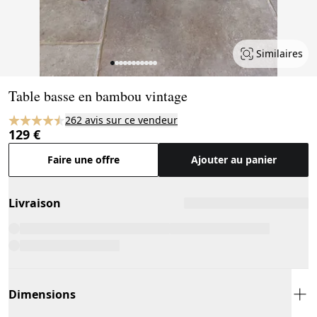
Similaires
Page 1 of 11
Table basse en bambou vintage
262 avis sur ce vendeur
129 €
Faire une offre
Ajouter au panier
Livraison
Dimensions