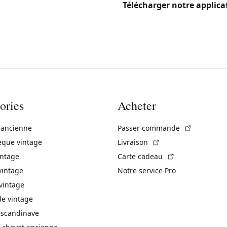
Télécharger notre applica
ories
Acheter
(Lien exte
 ancienne
Passer commande
(Lien externe)
èque vintage
Livraison
(Lien externe)
intage
Carte cadeau
vintage
Notre service Pro
vintage
 vintage
 scandinave