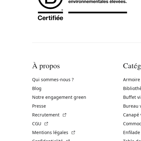
À propos
Catég
Qui sommes-nous ?
Armoire
Blog
Biblioth
Notre engagement green
Buffet v
Presse
Bureau 
(Lien externe)
Recrutement
Canapé 
(Lien externe)
CGU
Commode
(Lien externe)
Mentions légales
Enfilade
(Lien externe)