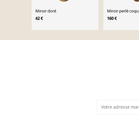
Miroir doré
Miroir perlé coqu
42 €
160 €
Page 1 of 10