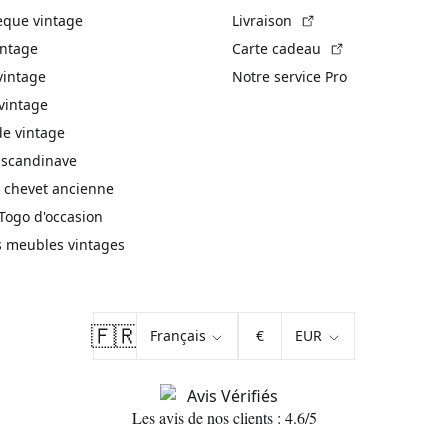
(Lien externe)
èque vintage
Livraison
(Lien externe)
intage
Carte cadeau
vintage
Notre service Pro
vintage
 vintage
 scandinave
 chevet ancienne
Togo d'occasion
s meubles vintages
🇫🇷
€
Les avis de nos clients : 4.6/5