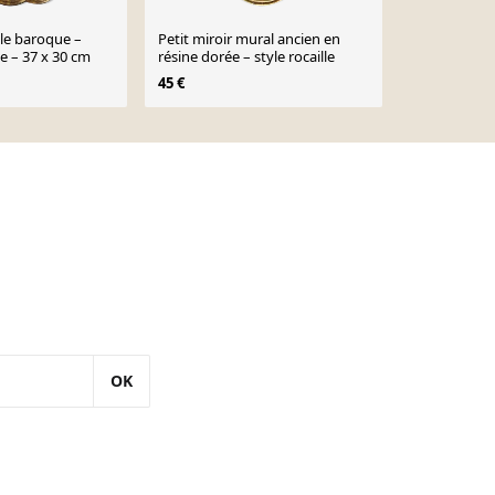
yle baroque –
Petit miroir mural ancien en
Miroir doré 
e – 37 x 30 cm
résine dorée – style rocaille
rocaille dek
vintage
45 €
590 €
OK