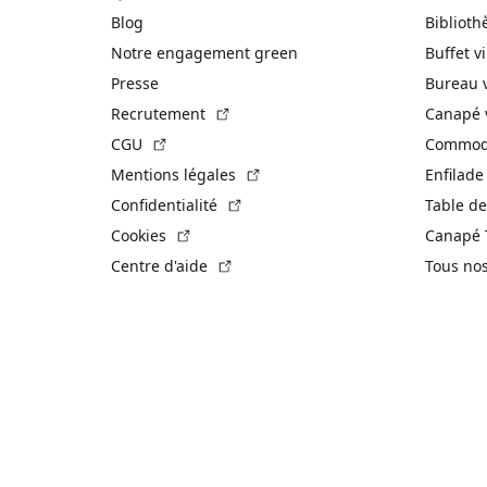
Blog
Biblioth
Notre engagement green
Buffet v
Presse
Bureau 
(Lien externe)
Recrutement
Canapé 
(Lien externe)
CGU
Commode
(Lien externe)
Mentions légales
Enfilade
(Lien externe)
Confidentialité
Table de
(Lien externe)
Cookies
Canapé 
(Lien externe)
Centre d'aide
Tous no