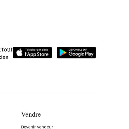
rtout
tion
Vendre
rne)
Devenir vendeur