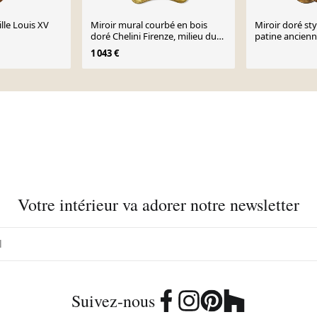
ille Louis XV
Miroir mural courbé en bois
Miroir doré st
doré Chelini Firenze, milieu du
patine ancienn
siècle, Italie, années 1950
1 043 €
Votre intérieur va adorer notre newsletter
Suivez-nous