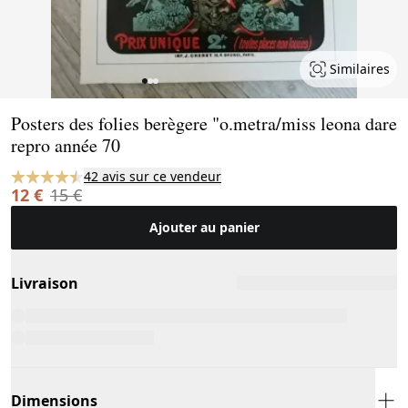
Similaires
Page 1 of 3
Posters des folies berègere "o.metra/miss leona dare
repro année 70
42 avis sur ce vendeur
12 €
15 €
Ajouter au panier
Livraison
Dimensions