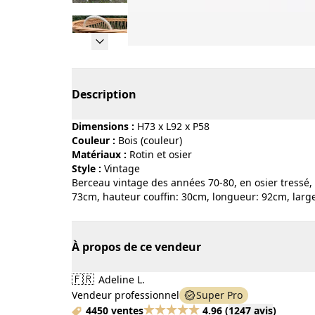
Page 1 of 12
Description
Dimensions :
H73 x L92 x P58
Couleur :
bois (couleur)
Matériaux :
rotin et osier
Style :
vintage
Berceau vintage des années 70-80, en osier tressé, 
73cm, hauteur couffin: 30cm, longueur: 92cm, large
À propos de ce vendeur
🇫🇷
Adeline L.
Vendeur professionnel
Super Pro
4450 ventes
4.96
(
1247 avis
)