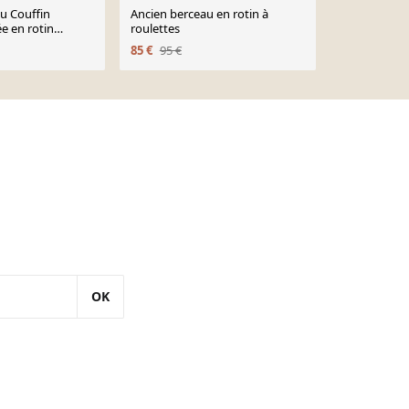
u Couffin
Ancien berceau en rotin à
Berceau vint
e en rotin
roulettes
roulettes m
60 sur 40cm
85 €
95 €
30 €
40 €
poupée
OK