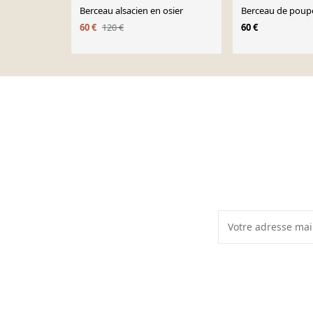
Berceau alsacien en osier
Berceau de poup
60 €
120 €
60 €
Page 1 of 10