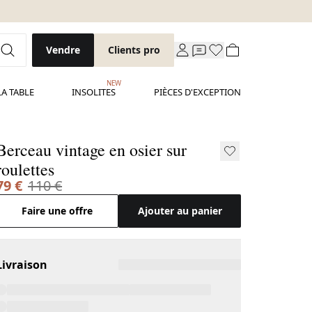
Vendre
Clients pro
NEW
LA TABLE
INSOLITES
PIÈCES D'EXCEPTION
Berceau vintage en osier sur
roulettes
79 €
110 €
Faire une offre
Ajouter au panier
Livraison