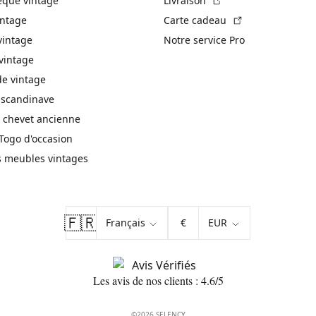
èque vintage
Livraison
(Lien externe)
intage
Carte cadeau
vintage
Notre service Pro
vintage
 vintage
 scandinave
 chevet ancienne
Togo d'occasion
s meubles vintages
🇫🇷
€
Les avis de nos clients : 4.6/5
©2026 SELENCY