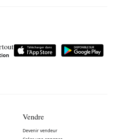
rtout
tion
Vendre
rne)
Devenir vendeur