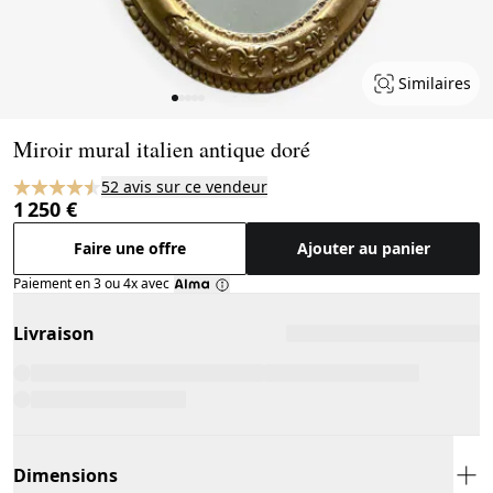
Similaires
Page 1 of 5
Miroir mural italien antique doré
52 avis sur ce vendeur
1 250 €
Faire une offre
Ajouter au panier
Paiement en 3 ou 4x avec
Livraison
Dimensions