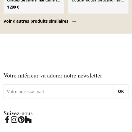
chaises de salle à manger, en
bouclé moutarde scandinave
bouclé bleu marine et en bois
design
1 299 €
de hêtre foncé.
Page 1 of 10
Voir d’autres produits similaires
Votre intérieur va adorer notre newsletter
OK
Suivez-nous