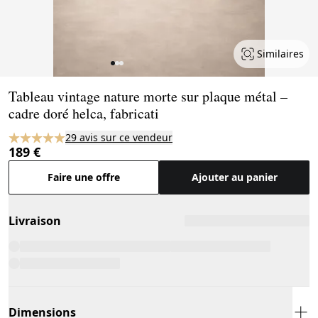
Similaires
Page 1 of 3
Tableau vintage nature morte sur plaque métal –
cadre doré helca, fabricati
29 avis sur ce vendeur
189 €
Faire une offre
Ajouter au panier
Livraison
Dimensions