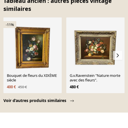
Tableau ancien : autres pièces vintage
similaires
-11%
Bouquet de fleurs du XIXÈME
G.v.Ravenstein "Nature morte
siècle
avec des fleurs".
400 €
450 €
480 €
Page 1 of 10
Voir d’autres produits similaires