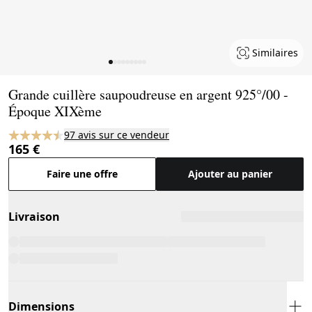
Similaires
Page 1 of 9
Grande cuillère saupoudreuse en argent 925°/00 -
Époque XIXème
97 avis sur ce vendeur
165 €
Faire une offre
Ajouter au panier
Livraison
Dimensions