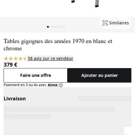
Similaires
Page 1 of 10
Tables gigognes des années 1970 en blanc et
chrome
58 avis sur ce vendeur
379 €
Faire une offre
Ajouter au panier
Paiement en 3 ou 4x avec
Livraison