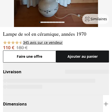
Similaires
Page 1 of 17
Lampe de sol en céramique, années 1970
345 avis sur ce vendeur
110 €
180 €
Faire une offre
Ajouter au panier
Livraison
Dimensions