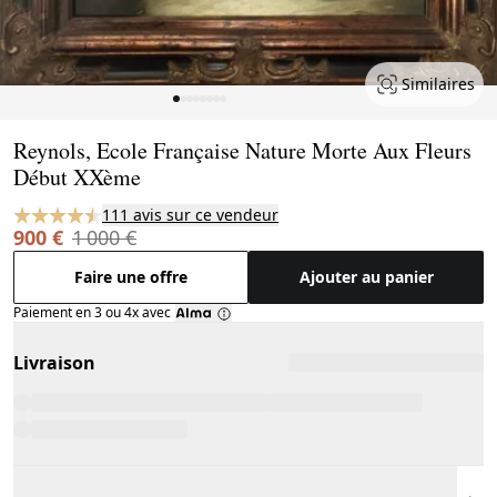
Similaires
Page 1 of 8
Reynols, Ecole Française Nature Morte Aux Fleurs
Début XXème
111 avis sur ce vendeur
900 €
1 000 €
Faire une offre
Ajouter au panier
Paiement en 3 ou 4x avec
Livraison