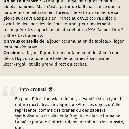
Un peu d'histoire ?
À l'Antiquité, déjà, on représentait des
objets inanimés. Mais c'est à partir de la Renaissance que la
nature morte fait vraiment fureur. Elle est au sommet de sa
gloire aux Pays-Bas puis en France aux XVIe et XVIIe siècle
avant de décliner des décénies durant pour finalement
reconquérir les appartements du début du XXe. Aujourd'hui ?
« She's back again ».
On vous conseille de
la jouer accumulation de tableaux, façon
mini musée privé.
On aime
sa façon d’apporter instantanément de l’âme à une
déco. Hop, on ajoute une toile de pommes à sa cuisine
Ikearksrgtäll et elle prend direct du cachet.
L'info crousti 🍿
En plus d’être d’un vilain défaut, la vanité est un type de
nature morte très en vogue au XVIIe. Les objets qu’elle
représente, comme des crânes ou des sabliers,
symbolisent la frivolité et la fragilité de la vie humaine.
La pièce parfaite à afficher dans un cabinet de curiosité,
donc.