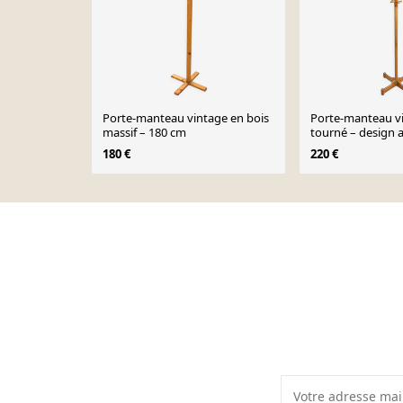
Porte-manteau vintage en bois
Porte-manteau vi
massif – 180 cm
tourné – design 
patine authentiq
180 €
220 €
Page 1 of 10