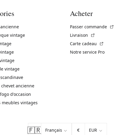
ories
Acheter
(Lien exte
 ancienne
Passer commande
(Lien externe)
èque vintage
Livraison
(Lien externe)
intage
Carte cadeau
vintage
Notre service Pro
vintage
 vintage
 scandinave
 chevet ancienne
Togo d'occasion
s meubles vintages
🇫🇷
€