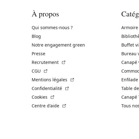
À propos
Catég
Qui sommes-nous ?
Armoire
Blog
Biblioth
Notre engagement green
Buffet v
Presse
Bureau 
(Lien externe)
Recrutement
Canapé 
(Lien externe)
CGU
Commode
(Lien externe)
Mentions légales
Enfilade
(Lien externe)
Confidentialité
Table de
(Lien externe)
Cookies
Canapé 
(Lien externe)
Centre d'aide
Tous no