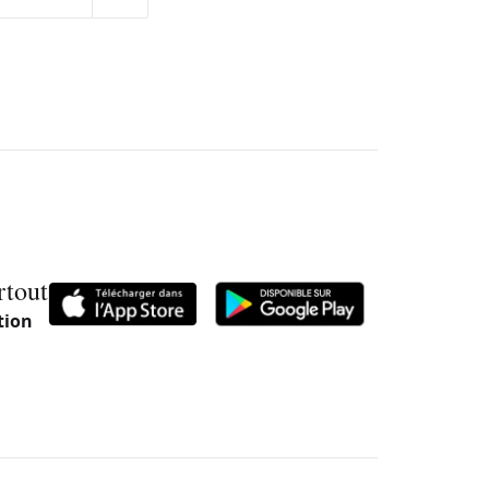
rtout
tion