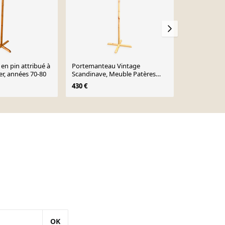
n pin attribué à
Portemanteau Vintage
Porte-mante
er, années 70-80
Scandinave, Meuble Patères
années 80
Ancien
430 €
499 €
OK