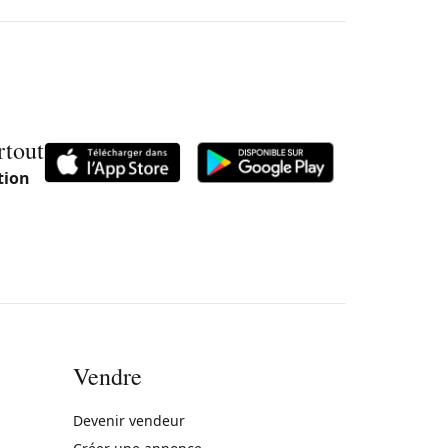
rtout
tion
Vendre
rne)
Devenir vendeur