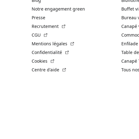
Blog
Biblioth
Notre engagement green
Buffet v
Presse
Bureau 
(Lien externe)
Recrutement
Canapé 
(Lien externe)
CGU
Commode
(Lien externe)
Mentions légales
Enfilade
(Lien externe)
Confidentialité
Table de
(Lien externe)
Cookies
Canapé 
(Lien externe)
Centre d'aide
Tous no