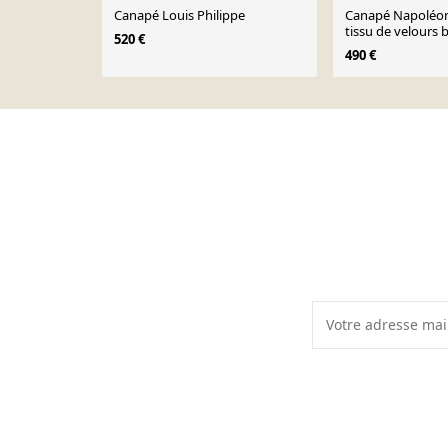
Canapé Louis Philippe
Canapé Napoléon 
tissu de velours 
520 €
490 €
Page 1 of 10