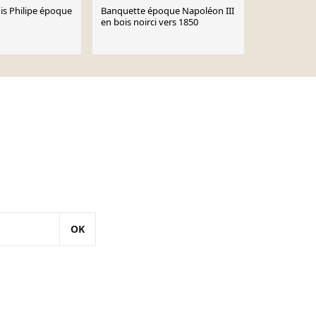
is Philipe époque
Banquette époque Napoléon III
Canapé anci
en bois noirci vers 1850
300 €
350 €
OK