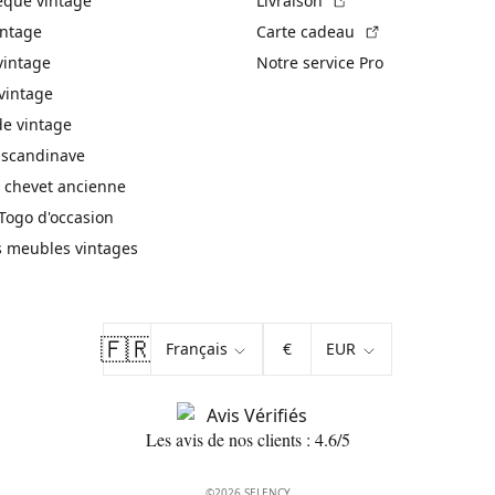
èque vintage
Livraison
(Lien externe)
intage
Carte cadeau
vintage
Notre service Pro
vintage
 vintage
 scandinave
 chevet ancienne
Togo d'occasion
s meubles vintages
🇫🇷
€
Les avis de nos clients : 4.6/5
©2026 SELENCY