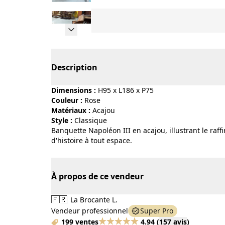
Page 1 of 5
Description
Dimensions :
H95 x L186 x P75
Couleur :
rose
Matériaux :
acajou
Style :
classique
Banquette Napoléon III en acajou, illustrant le raff
d'histoire à tout espace.
À propos de ce vendeur
🇫🇷
La Brocante L.
Vendeur professionnel
Super Pro
199 ventes
4.94
(
157 avis
)