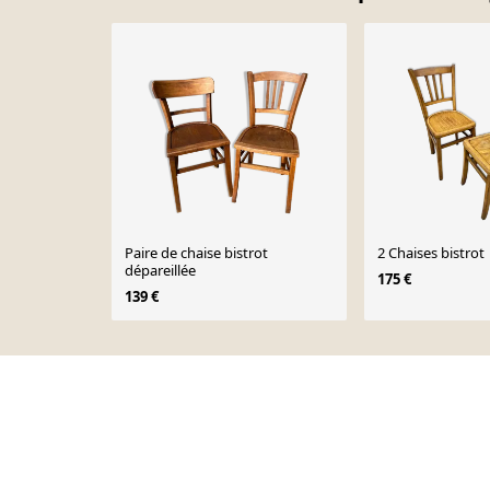
Paire de chaise bistrot
2 Chaises bistrot
dépareillée
175 €
139 €
Page 1 of 10