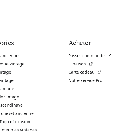
ories
Acheter
(Lien exte
 ancienne
Passer commande
(Lien externe)
èque vintage
Livraison
(Lien externe)
intage
Carte cadeau
vintage
Notre service Pro
vintage
 vintage
 scandinave
 chevet ancienne
Togo d'occasion
s meubles vintages