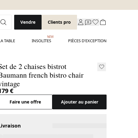
Vendre
Clients pro
NEW
LA TABLE
INSOLITES
PIÈCES D'EXCEPTION
Set de 2 chaises bistrot
Baumann french bistro chair
vintage
179 €
Faire une offre
Ajouter au panier
Livraison