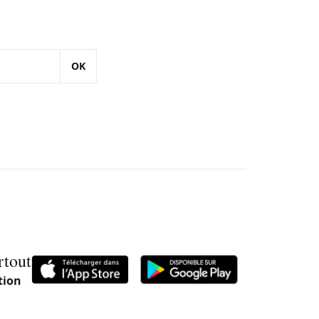
OK
rtout
tion