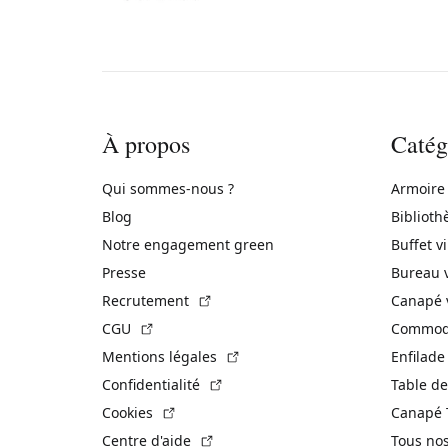
À propos
Catég
Qui sommes-nous ?
Armoire
Blog
Biblioth
Notre engagement green
Buffet v
Presse
Bureau 
(Lien externe)
Recrutement
Canapé 
(Lien externe)
CGU
Commode
(Lien externe)
Mentions légales
Enfilade
(Lien externe)
Confidentialité
Table de
(Lien externe)
Cookies
Canapé 
(Lien externe)
Centre d'aide
Tous no