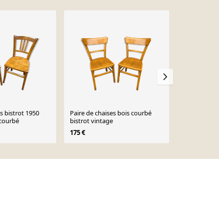
s bistrot 1950
Paire de chaises bois courbé
Paire de cha
 courbé
bistrot vintage
169 €
175 €