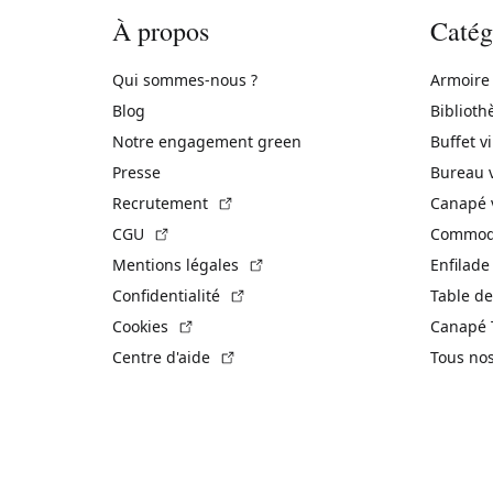
À propos
Catég
Qui sommes-nous ?
Armoire
Blog
Biblioth
Notre engagement green
Buffet v
Presse
Bureau 
(Lien externe)
Recrutement
Canapé 
(Lien externe)
CGU
Commode
(Lien externe)
Mentions légales
Enfilade
(Lien externe)
Confidentialité
Table de
(Lien externe)
Cookies
Canapé 
(Lien externe)
Centre d'aide
Tous no