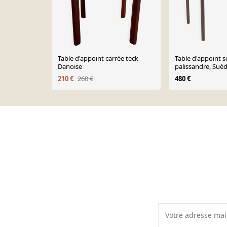
Table d'appoint carrée teck
Table d'appoint 
Danoise
palissandre, Suèd
210 €
260 €
480 €
Page 1 of 10