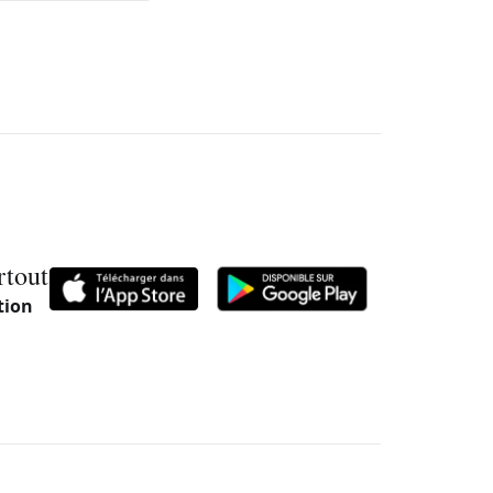
rtout
tion