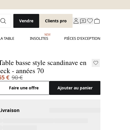
Vendre
Clients pro
NEW
LA TABLE
INSOLITES
PIÈCES D'EXCEPTION
Table basse style scandinave en
teck - années 70
65 €
90 €
Faire une offre
Ajouter au panier
Livraison