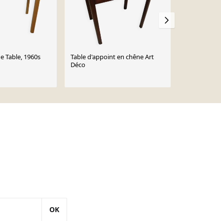
e Table, 1960s
Table d'appoint en chêne Art
Table d'appo
Déco
HMB, Suède,
460 €
OK