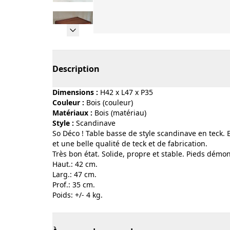
Page 1 of 11
Description
Dimensions :
H42 x L47 x P35
Couleur :
bois (couleur)
Matériaux :
bois (matériau)
Style :
scandinave
So Déco ! Table basse de style scandinave en teck. 
et une belle qualité de teck et de fabrication.
Très bon état. Solide, propre et stable. Pieds démon
Haut.: 42 cm.
Larg.: 47 cm.
Prof.: 35 cm.
Poids: +/- 4 kg.