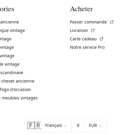
ories
Acheter
(Lien exte
 ancienne
Passer commande
(Lien externe)
èque vintage
Livraison
(Lien externe)
intage
Carte cadeau
vintage
Notre service Pro
vintage
 vintage
 scandinave
 chevet ancienne
Togo d'occasion
s meubles vintages
🇫🇷
€