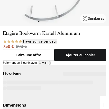
Similaires
Page 1 of 7
Etagère Bookwarm Kartell Aluminium
1 avis sur ce vendeur
750 €
800 €
Faire une offre
Ajouter au panier
Paiement en 3 ou 4x avec
Livraison
Dimensions