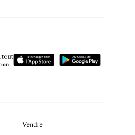
rtout
tion
Vendre