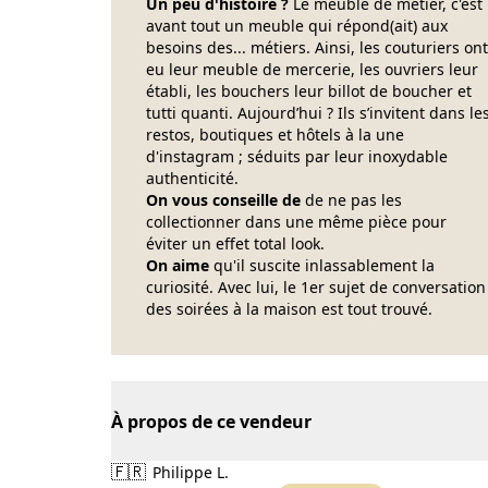
Un peu d'histoire ?
Le meuble de métier, c'est
avant tout un meuble qui répond(ait) aux
besoins des... métiers. Ainsi, les couturiers ont
eu leur meuble de mercerie, les ouvriers leur
établi, les bouchers leur billot de boucher et
tutti quanti. Aujourd’hui ? Ils s’invitent dans le
restos, boutiques et hôtels à la une
d'instagram ; séduits par leur inoxydable
authenticité.
On vous conseille de
de ne pas les
collectionner dans une même pièce pour
éviter un effet total look.
On aime
qu'il suscite inlassablement la
curiosité. Avec lui, le 1er sujet de conversation
des soirées à la maison est tout trouvé.
À propos de ce vendeur
🇫🇷
Philippe L.