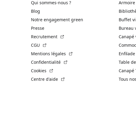
Qui sommes-nous ?
Armoire
Blog
Biblioth
Notre engagement green
Buffet v
Presse
Bureau 
(Lien externe)
Recrutement
Canapé 
(Lien externe)
CGU
Commode
(Lien externe)
Mentions légales
Enfilade
(Lien externe)
Confidentialité
Table de
(Lien externe)
Cookies
Canapé 
(Lien externe)
Centre d'aide
Tous no