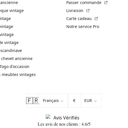
(Lien exte
 ancienne
Passer commande
(Lien externe)
èque vintage
Livraison
(Lien externe)
intage
Carte cadeau
vintage
Notre service Pro
vintage
 vintage
 scandinave
 chevet ancienne
Togo d'occasion
s meubles vintages
🇫🇷
€
Les avis de nos clients : 4.6/5