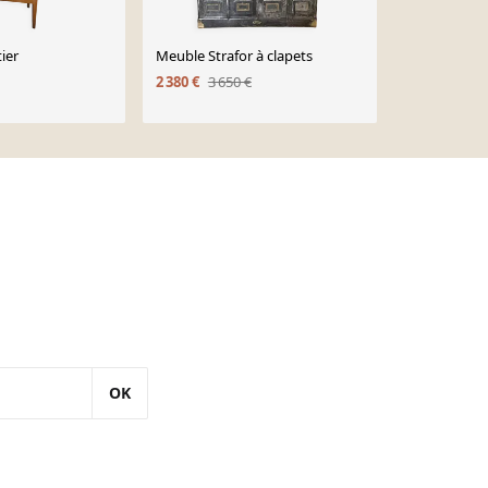
ier
Meuble Strafor à clapets
Meuble de mé
porte étique
2 380 €
3 650 €
1 100 €
OK