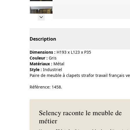
Page 1 of 10
Description
Dimensions :
H193 x L123 x P35
Couleur :
gris
Matériaux :
métal
Style :
industriel
Paire de meuble à clapets strafor travail français ve
Référence: 1458.
Selency raconte le meuble de
métier