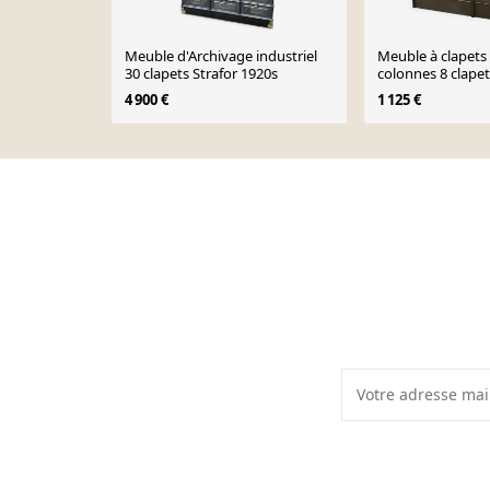
Meuble d'Archivage industriel
Meuble à clapets
30 clapets Strafor 1920s
colonnes 8 clapet
français vers 195
4 900 €
1 125 €
Page 1 of 10