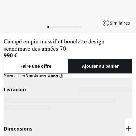
Similaires
Page 1 of 19
Canapé en pin massif et bouclette design
scandinave des années 70
990 €
Faire une offre
Ajouter au panier
Paiement en 3 ou 4x avec
Livraison
Dimensions