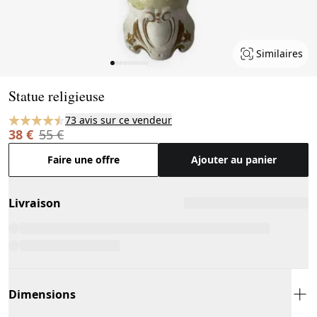
Similaires
Page 1 of 9
Statue religieuse
73 avis sur ce vendeur
38 €
55 €
Faire une offre
Ajouter au panier
Livraison
Dimensions