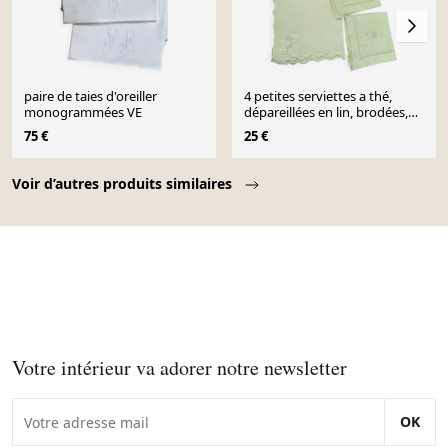
paire de taies d'oreiller
4 petites serviettes a thé,
monogrammées VE
dépareillées en lin, brodées,
deux avec des fleurs et deux
75 €
25 €
avec pecheurs
Page 1 of 10
Voir d’autres produits similaires
Votre intérieur va adorer notre newsletter
OK