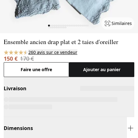
Similaires
Page 1 of 32
Ensemble ancien drap plat et 2 taies d'oreiller
260 avis sur ce vendeur
150 €
170 €
Faire une offre
Ajouter au panier
Livraison
Dimensions