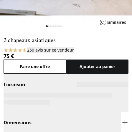
Similaires
Page 1 of 9
2 chapeaux asiatiques
250 avis sur ce vendeur
75 €
Faire une offre
Ajouter au panier
Livraison
Dimensions