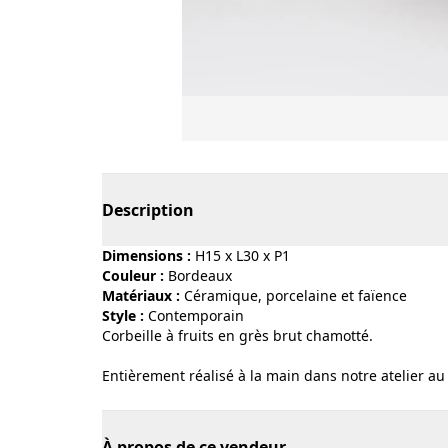
Page 1 of 3
Description
Dimensions :
H15 x L30 x P1
Couleur :
bordeaux
Matériaux :
céramique, porcelaine et faïence
Style :
contemporain
Corbeille à fruits en grès brut chamotté.
Entièrement réalisé à la main dans notre atelier au
À propos de ce vendeur