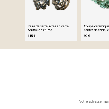
Paire de serre-livres en verre
Coupe céramique 
soufflé gris fumé
centre de table, c
vintage
115 €
90 €
Page 1 of 10