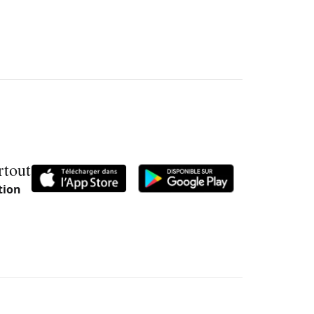
rtout
tion