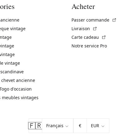
ories
Acheter
(Lien exte
 ancienne
Passer commande
(Lien externe)
èque vintage
Livraison
(Lien externe)
intage
Carte cadeau
vintage
Notre service Pro
vintage
 vintage
 scandinave
 chevet ancienne
Togo d'occasion
s meubles vintages
🇫🇷
€