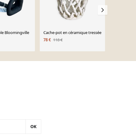
le Bloomingville
Cache-pot en céramique tressée
Sculpture en
78 €
118 €
1 050 €
OK