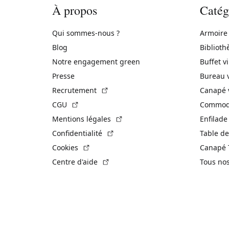
À propos
Catég
Qui sommes-nous ?
Armoire
Blog
Biblioth
Notre engagement green
Buffet v
Presse
Bureau 
(Lien externe)
Recrutement
Canapé 
(Lien externe)
CGU
Commode
(Lien externe)
Mentions légales
Enfilade
(Lien externe)
Confidentialité
Table de
(Lien externe)
Cookies
Canapé 
(Lien externe)
Centre d'aide
Tous no