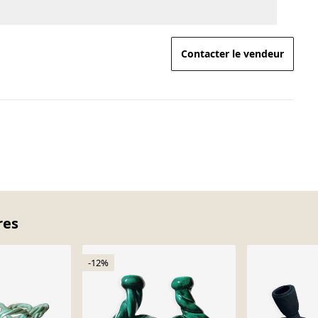
Contacter le vendeur
res
-12%