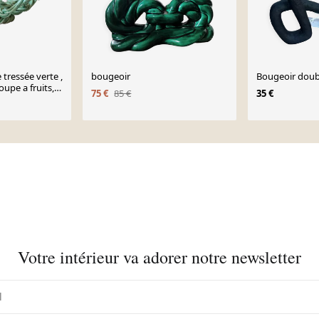
tressée verte ,
bougeoir
Bougeoir doub
oupe a fruits,
75 €
85 €
35 €
Votre intérieur va adorer notre newsletter