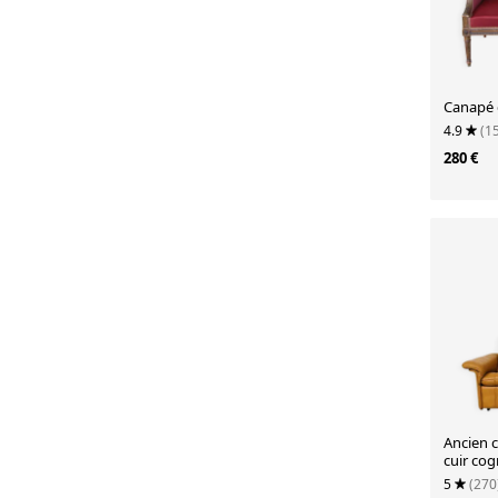
Canapé d
4.9
(1
280 €
Ancien 
cuir cog
Sede vi
5
(270