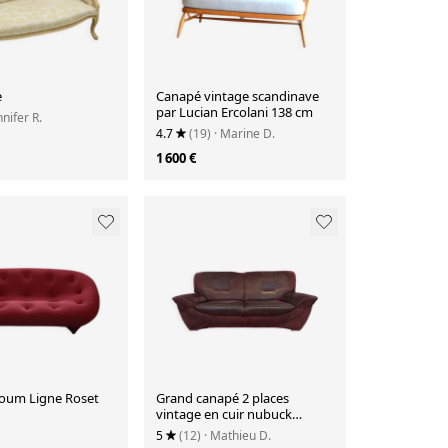
e
Canapé vintage scandinave
par Lucian Ercolani 138 cm
nnifer R.
4.7
(19)
· Marine D.
1 600 €
oum Ligne Roset
Grand canapé 2 places
vintage en cuir nubuck
marron "Charisma" – Années
5
(12)
· Mathieu D.
80