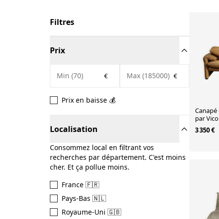
américains Knoll, banquettes basses signées
Charlotte Perriand.
Filtres
Prix
€
€
Prix en baisse 💰
Canapé 
par Vico
Cassina 
Localisation
3 350 €
Consommez local en filtrant vos
recherches par département. C'est moins
cher. Et ça pollue moins.
France 🇫🇷
Pays-Bas 🇳🇱
Royaume-Uni 🇬🇧