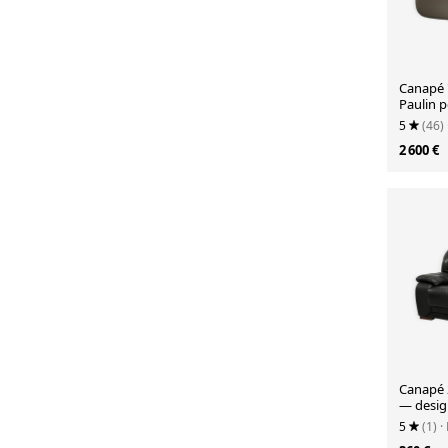
Canapé 
Paulin 
5
(46)
2 600 €
Canapé 2
— desi
italien
5
(1)
·