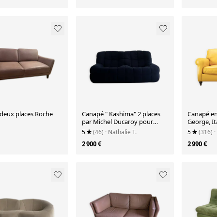
deux places Roche
Canapé " Kashima" 2 places
Canapé en
par Michel Ducaroy pour
George, It
Ligne Roset 1976
5
(46)
· Nathalie T.
5
(316)
·
2 900 €
2 990 €