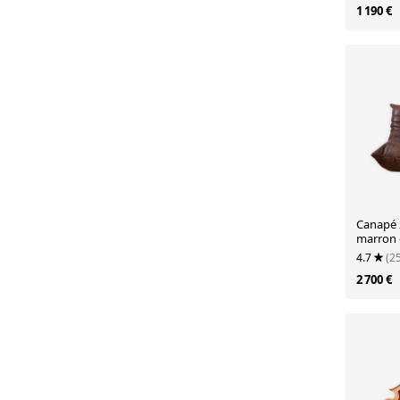
1 190 €
Canapé 2
marron 
4.7
(2
2 700 €