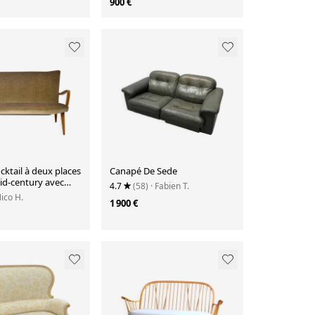
900 €
ktail à deux places
Canapé De Sede
id-century avec
4.7
(58)
· Fabien T.
t en velours,
Nico H.
1 900 €
60