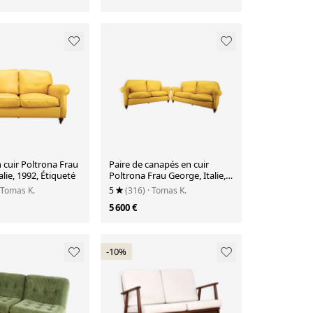
 cuir Poltrona Frau
Paire de canapés en cuir
alie, 1992, Étiqueté
Poltrona Frau George, Italie,
1992
 Tomas K.
5
(316)
· Tomas K.
5 600 €
-10%