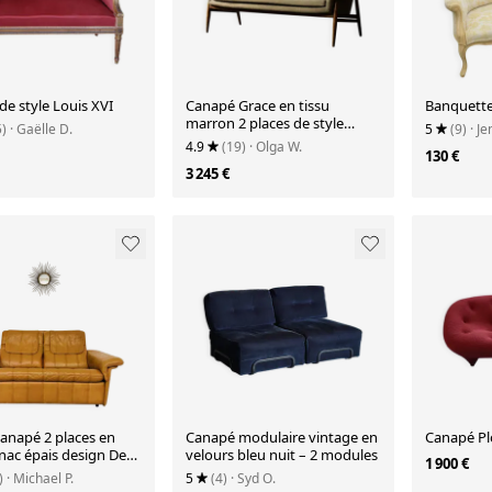
e style Louis XVI
Canapé Grace en tissu
Banquett
marron 2 places de style
5)
· Gaëlle D.
5
(9)
· Je
scandinave moderne du
4.9
(19)
· Olga W.
130 €
milieu du siècle d'Ikea.
3 245 €
canapé 2 places en
Canapé modulaire vintage en
Canapé Pl
nac épais design De
velours bleu nuit – 2 modules
1 900 €
ntage 70
)
· Michael P.
5
(4)
· Syd O.