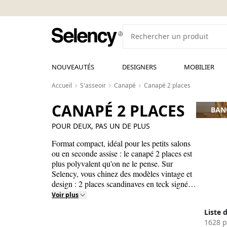
NOUVEAUTÉS
DESIGNERS
MOBILIER
Accueil
S'asseoir
Canapé
Canapé 2 places
CANAPÉ 2 PLACES
BAN
POUR DEUX, PAS UN DE PLUS
Format compact, idéal pour les petits salons
ou en seconde assise : le canapé 2 places est
plus polyvalent qu'on ne le pense. Sur
Selency, vous chinez des modèles vintage et
design : 2 places scandinaves en teck signés
Mogensen ou Wegner, modèles italiens en
Voir plus
cuir patiné des années 60, Togo 2 places
Liste 
Ligne Roset, modèles Roche Bobois en
1628 p
velours seventies, canapés Mid-Century