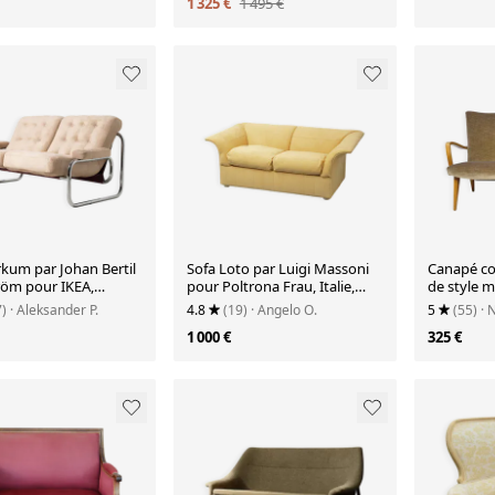
1 325 €
1 495 €
rkum par Johan Bertil
Sofa Loto par Luigi Massoni
Canapé coc
öm pour IKEA,
pour Poltrona Frau, Italie,
de style m
1970
vintage 1976
revêtemen
7)
· Aleksander P.
4.8
(19)
· Angelo O.
5
(55)
· 
années 19
1 000 €
325 €