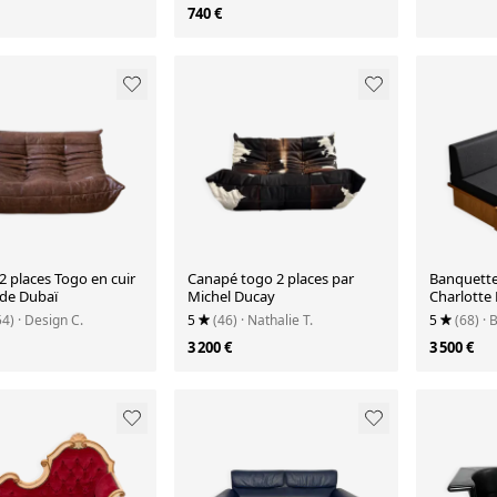
740 €
 places Togo en cuir
Canapé togo 2 places par
Banquette-
de Dubaï
Michel Ducay
Charlotte 
Arcs, circa
54)
· Design C.
5
(46)
· Nathalie T.
5
(68)
· 
3 200 €
3 500 €