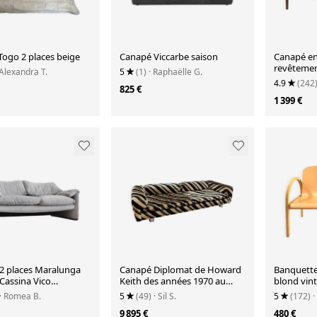
Togo 2 places beige
Canapé Viccarbe saison
Canapé en
revêtemen
 Alexandra T.
5
(1)
· Raphaëlle G.
1960
4.9
(242
825 €
1 399 €
2 places Maralunga
Canapé Diplomat de Howard
Banquette 
Cassina Vico
Keith des années 1970 au
blond vin
tti
design mid-century.
· Romea B.
5
(49)
· Sil S.
5
(172)
·
9 895 €
480 €