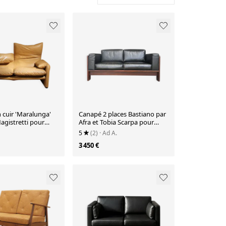
 cuir 'Maralunga'
Canapé 2 places Bastiano par
agistretti pour
Afra et Tobia Scarpa pour
talie 1973 (1/2)
Knoll Int années 1980
5
(2)
· Ad A.
3 450 €