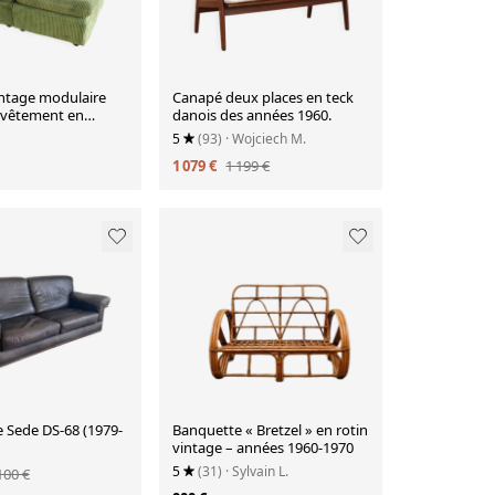
ntage modulaire
Canapé deux places en teck
evêtement en
danois des années 1960.
rt
5
(93)
· Wojciech M.
1 079 €
1 199 €
 Sede DS-68 (1979-
Banquette « Bretzel » en rotin
vintage – années 1960-1970
5
(31)
· Sylvain L.
100 €