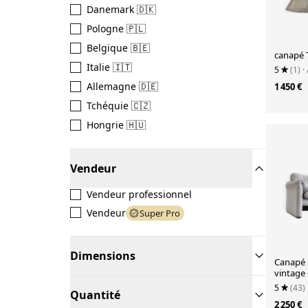
Danemark 🇩🇰
Pologne 🇵🇱
Belgique 🇧🇪
canapé 
Italie 🇮🇹
5
(1)
·
Allemagne 🇩🇪
1 450 €
Tchéquie 🇨🇿
Hongrie 🇭🇺
Vendeur
Vendeur professionnel
Vendeur
Super Pro
Dimensions
Canapé 
vintage 
Magistre
5
(43)
Quantité
2 250 €