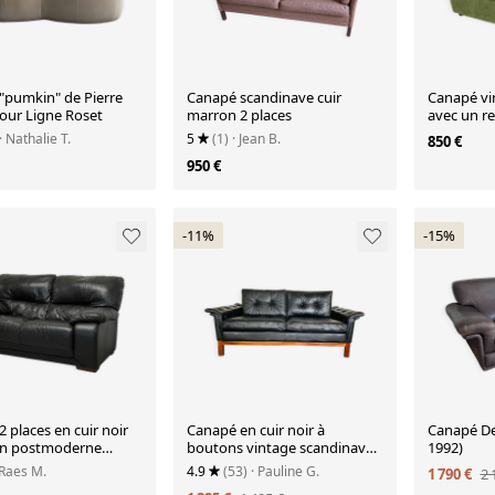
"pumkin" de Pierre
Canapé scandinave cuir
Canapé vi
pour Ligne Roset
marron 2 places
avec un r
cordon ve
· Nathalie T.
5
(1)
· Jean B.
850 €
950 €
-11%
-15%
 places en cuir noir
Canapé en cuir noir à
Canapé De
gn postmoderne
boutons vintage scandinave
1992)
des années 1960, modèle
 Raes M.
4.9
(53)
· Pauline G.
1 790 €
2 
Kardinal, pour 2 personnes.