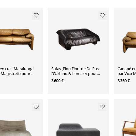
en cuir 'Maralunga'
Sofas ‚Flou Flou‘ de De Pas,
Canapé en
 Magistretti pour
D’Urbino & Lomazzi pour
par Vico M
| Italie 1973 (2/2)
Ligne Roset | Années 1980
Cassina | I
3 600 €
3 350 €