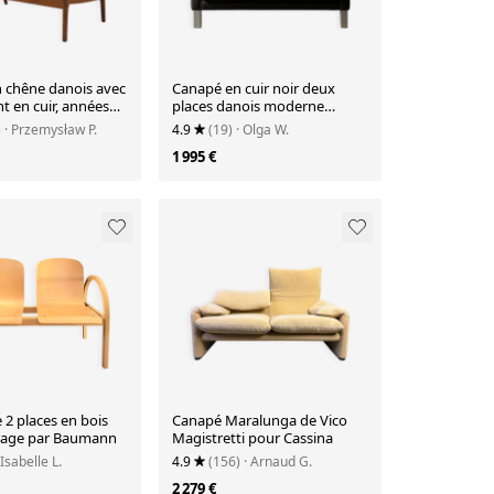
 chêne danois avec
Canapé en cuir noir deux
t en cuir, années
places danois moderne
vintage des années 1970
)
· Przemysław P.
4.9
(19)
· Olga W.
1 995 €
2 places en bois
Canapé Maralunga de Vico
tage par Baumann
Magistretti pour Cassina
 Isabelle L.
4.9
(156)
· Arnaud G.
2 279 €