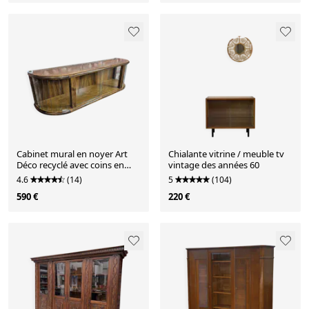
Cabinet mural en noyer Art
Chialante vitrine / meuble tv
Déco recyclé avec coins en
vintage des années 60
verre à lattes - années 1930
4.6
(14)
5
(104)
590 €
220 €