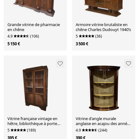
Grande vitrine de pharmacie
Armoire vitrine brutaliste en
en chêne
chêne Charles Dudouyt 1940’s
4.9
(106)
5
(36)
5 150 €
3 500 €
Vitrine française vintage en
Vitrine d'angle murale
hêtre, bibliothèque à porte
anglaise en acajou des années
vitrée, meuble Art déco, vers
1950
5
(189)
4.9
(244)
1930–1950
395 €
390 €