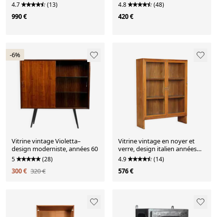
4.7
(13)
4.8
(48)
990 €
420 €
-6%
Vitrine vintage Violetta–
Vitrine vintage en noyer et
design moderniste, années 60
verre, design italien années
1950
5
(28)
4.9
(14)
300 €
320 €
576 €