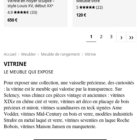
Vitrine en noyer sculpté –
Meuble vitré
style Louis XV, début XXᵉ
5
(22)
4.9
(33)
120 €
650 €
›
››
1
2
3
Accueil
Meubler
Meuble de rangement
Vitrine
VITRINE
LE MEUBLE QUI EXPOSE
Pour exposer une collection, une vaisselle précieuse, des curiosités
: la vitrine est le meuble qui valorise par la transparence. Sur
Selency, vous chinez ces pièces vintage et anciennes : vitrines
XIXe en chêne ciré et verre, vitrines art déco en placage de bois
précieux et miroir, vitrines scandinaves en teck signées Arne
Vodder, vitrines Mid-Century en bois et verre, modèles industriels
Strafor en métal laqué et verre, vitrines seventies en laque Roche
Bobois, vitrines Maison Jansen en marqueterie.