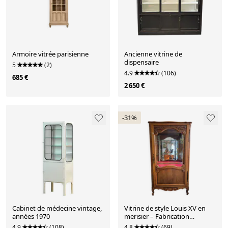
Armoire vitrée parisienne
Ancienne vitrine de
dispensaire
5
(2)
4.9
(106)
685 €
2 650 €
-31%
Cabinet de médecine vintage,
Vitrine de style Louis XV en
années 1970
merisier – Fabrication
française UNIFA
4.9
(108)
4.8
(69)