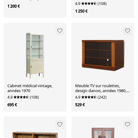
4.9
(108)
1 200 €
1 250 €
Cabinet médical vintage,
Meuble TV sur roulettes,
années 1970
design danois, années 1980,
fabriqué au Danemark
4.9
(108)
4.9
(242)
695 €
529 €