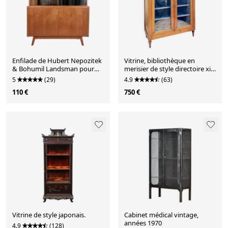
Enfilade de Hubert Nepozitek
Vitrine, bibliothèque en
& Bohumil Landsman pour
merisier de style directoire xix
Jitona, années 1960
eme siècle
5
(29)
4.9
(63)
110 €
750 €
Vitrine de style japonais.
Cabinet médical vintage,
années 1970
4.9
(128)