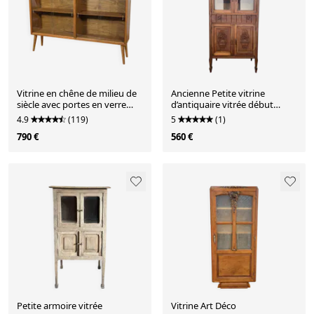
Vitrine en chêne de milieu de
Ancienne Petite vitrine
siècle avec portes en verre
d’antiquaire vitrée début
coulissantes, Royaume-Uni,
20ème
4.9
(119)
5
(1)
années 1970
790 €
560 €
Petite armoire vitrée
Vitrine Art Déco