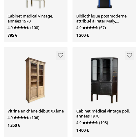
Cabinet médical vintage,
Bibliothèque postmoderne
années 1970
attribué à Peter Maly,
Allemagne, années 1980
4.9
(108)
4.9
(67)
795 €
1 200 €
Vitrine en chêne début XXème
Cabinet médical vintage poli,
années 1970
4.9
(106)
4.9
(108)
1 350 €
1 400 €