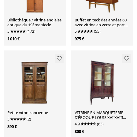
Bibliothèque / vitrine anglaise
Buffet en teck des années 60
antique du 19ème siècle
avec vitrine en verre et porte
coulissante.
5
(172)
5
(55)
1 010 €
975 €
Petite vitrine ancienne
VITRINE EN MARQUETERIE
D’ÉPOQUE LOUIS XVI XVIII
5
(2)
EME SIÈCLE
4.9
(63)
890 €
800 €