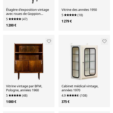
Étagère d'exposition vintage
Vitrine des années 1950
avec roues de Goppion
5
(18)
Milano, années 1970.
5
(47)
1 279 €
1 200 €
Vitrine vintage par BFM,
Cabinet médical vintage,
Pologne, années 1960
années 1970
5
(48)
4.9
(108)
1 000 €
375 €