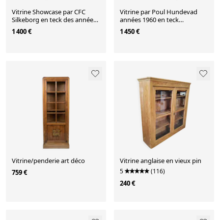
Vitrine Showcase par CFC
Vitrine par Poul Hundevad
Silkeborg en teck des années
années 1960 en teck
1970 danoise
scandinave, haut meuble
1 400 €
1 450 €
danois.
Vitrine/penderie art déco
Vitrine anglaise en vieux pin
5
(116)
759 €
240 €