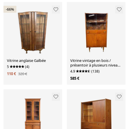
-66%
Vitrine anglaise Galbée
Vitrine vintage en bois /
présentoir à plusieurs niveaux
5
(4)
/ meuble bar
4.9
(138)
110 €
320 €
585 €