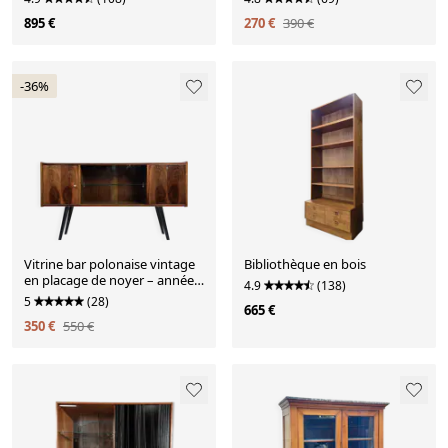
895 €
270 €
390 €
-36%
Vitrine bar polonaise vintage
Bibliothèque en bois
en placage de noyer – années
4.9
(138)
60
5
(28)
665 €
350 €
550 €