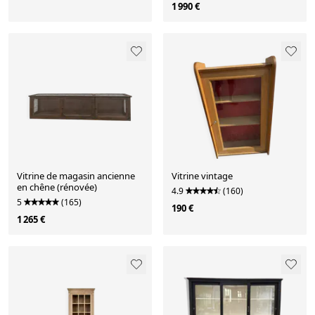
1 990 €
Vitrine de magasin ancienne
Vitrine vintage
en chêne (rénovée)
4.9
(160)
5
(165)
190 €
1 265 €