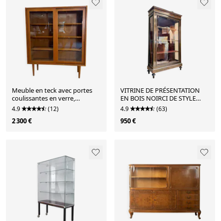
Meuble en teck avec portes
VITRINE DE PRÉSENTATION
coulissantes en verre,
EN BOIS NOIRCI DE STYLE
Danemark 1960
LOUIS XVI XIX EME SIÈC
4.9
(12)
4.9
(63)
2 300 €
950 €