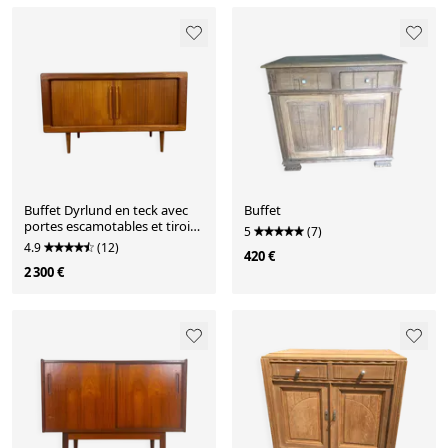
Buffet Dyrlund en teck avec
Buffet
portes escamotables et tiroirs
5
(7)
intérieurs, Danemark 1960
4.9
(12)
420 €
2 300 €