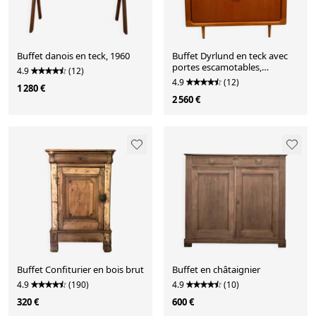
Buffet danois en teck, 1960
Buffet Dyrlund en teck avec
portes escamotables,
4.9
(12)
Danemark 1960
4.9
(12)
1 280 €
2 560 €
Buffet Confiturier en bois brut
Buffet en châtaignier
4.9
(190)
4.9
(10)
320 €
600 €