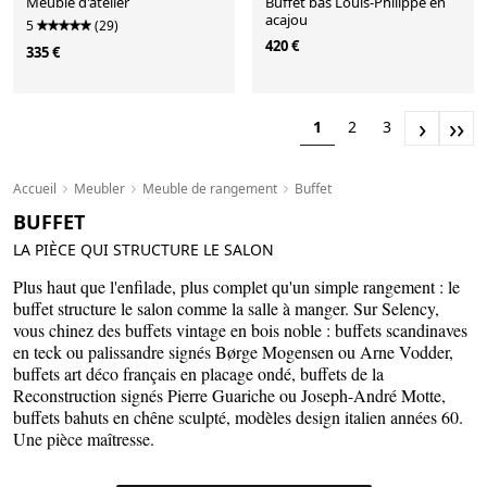
Meuble d'atelier
Buffet bas Louis-Philippe en
acajou
5
(29)
420 €
335 €
›
››
1
2
3
Accueil
Meubler
Meuble de rangement
Buffet
BUFFET
LA PIÈCE QUI STRUCTURE LE SALON
Plus haut que l'enfilade, plus complet qu'un simple rangement : le
buffet structure le salon comme la salle à manger. Sur Selency,
vous chinez des buffets vintage en bois noble : buffets scandinaves
en teck ou palissandre signés Børge Mogensen ou Arne Vodder,
buffets art déco français en placage ondé, buffets de la
Reconstruction signés Pierre Guariche ou Joseph-André Motte,
buffets bahuts en chêne sculpté, modèles design italien années 60.
Une pièce maîtresse.