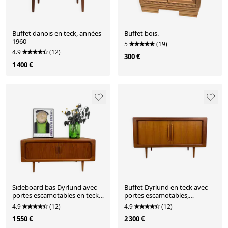
Buffet danois en teck, années
Buffet bois.
1960
5
(19)
4.9
(12)
300 €
1 400 €
Sideboard bas Dyrlund avec
Buffet Dyrlund en teck avec
portes escamotables en teck,
portes escamotables,
Danemark 1960
Danemark 1960
4.9
(12)
4.9
(12)
1 550 €
2 300 €