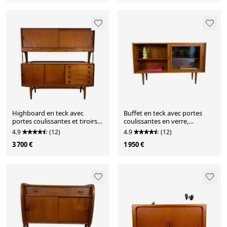
Highboard en teck avec
Buffet en teck avec portes
portes coulissantes et tiroirs,
coulissantes en verre,
Danemark 1960
Danemark 1960
4.9
(12)
4.9
(12)
3 700 €
1 950 €