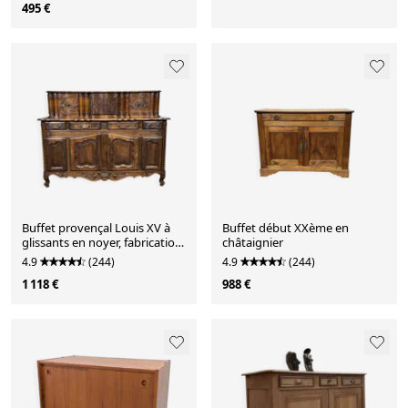
495 €
Buffet provençal Louis XV à
Buffet début XXème en
glissants en noyer, fabrication
châtaignier
des années 1950
4.9
(244)
4.9
(244)
1 118 €
988 €