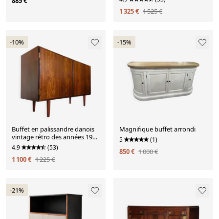
885 €
1 325 €
1 525 €
-10%
-15%
Buffet en palissandre danois
Magnifique buffet arrondi
vintage rétro des années 1960
5
(1)
par Gunni Omann.
4.9
(53)
850 €
1 000 €
1 100 €
1 225 €
-21%