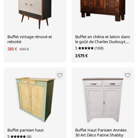
Buffet vintage rénové et
Buffet en chêne et laiton dans
relooké
le goût de Charles Dudouyt,
1940
5
(169)
380 €
480 €
3 575 €
Buffet parisien haut
Buffet Haut Parisien Années
30 Art Déco Patine Shabby
5
(6)