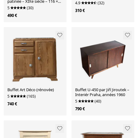
patinée – XIXe siècle – 116 ×
4.9
(32)
85 × 57 cm
5
(30)
310 €
490 €
Buffet Art Déco (rénovée)
Buffet U-450 par Jiří Jiroutek –
Interiér Praha, années 1960
5
(165)
5
(40)
740 €
790 €