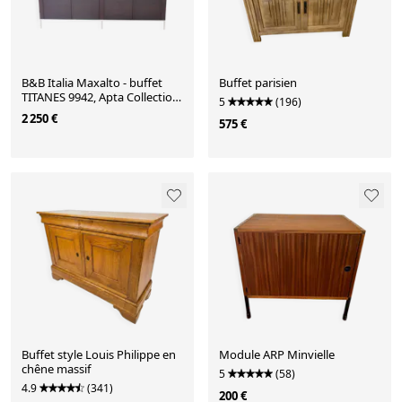
B&B Italia Maxalto - buffet
Buffet parisien
TITANES 9942, Apta Collection
5
(196)
- designer: Antonio Citterio
2 250 €
575 €
Buffet style Louis Philippe en
Module ARP Minvielle
chêne massif
5
(58)
4.9
(341)
200 €