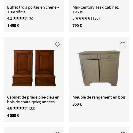
Buffet trois portes en chêne –
Mid-Century Teak Cabinet,
XIXe siècle
1960s
4.2
(6)
5
(136)
1 490 €
790 €
Cabinet de prière prie-dieu en
Meuble de rangement en bois
bois de châtaignier, années
350 €
1940-1950
4.8
(33)
4 000 €