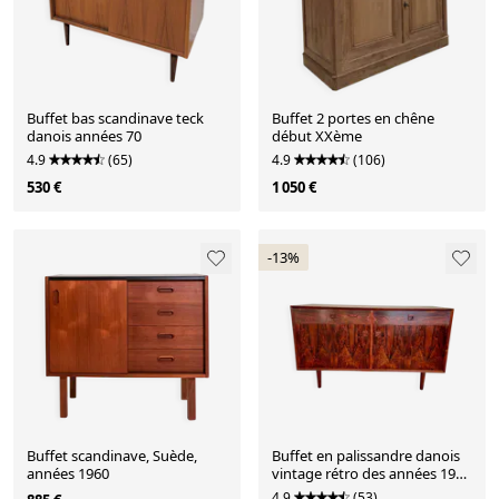
Buffet bas scandinave teck
Buffet 2 portes en chêne
danois années 70
début XXème
4.9
(65)
4.9
(106)
530 €
1 050 €
-13%
Buffet scandinave, Suède,
Buffet en palissandre danois
années 1960
vintage rétro des années 1960
par Brouers.
4.9
(53)