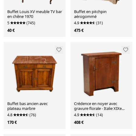
Buffet Louis XV meuble TV bar
Buffet en pitchpin
en chêne 1970
aérogommé
5
(745)
4.9
(31)
40 €
475 €
Buffet bas ancien avec
Crédence en noyer avec
plateau marbre
gravure florale - Italie XIXe
siècle
4.8
(76)
4.9
(14)
170 €
408 €