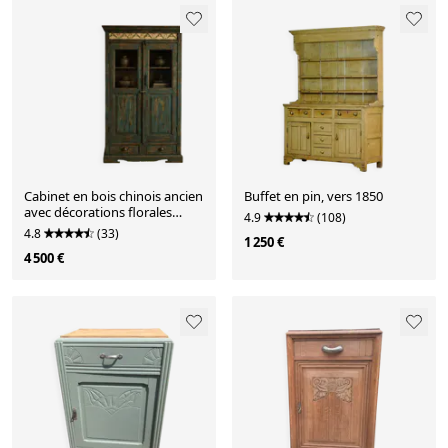
Cabinet en bois chinois ancien
Buffet en pin, vers 1850
avec décorations florales
4.9
(108)
peintes à la main
4.8
(33)
1 250 €
4 500 €