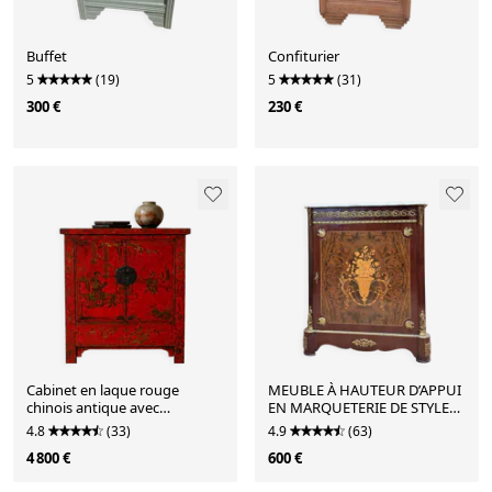
Buffet
Confiturier
5
(19)
5
(31)
300 €
230 €
Cabinet en laque rouge
MEUBLE À HAUTEUR D’APPUI
chinois antique avec
EN MARQUETERIE DE STYLE
décorations peintes à la main
NAPOLÉON III
4.8
(33)
4.9
(63)
4 800 €
600 €