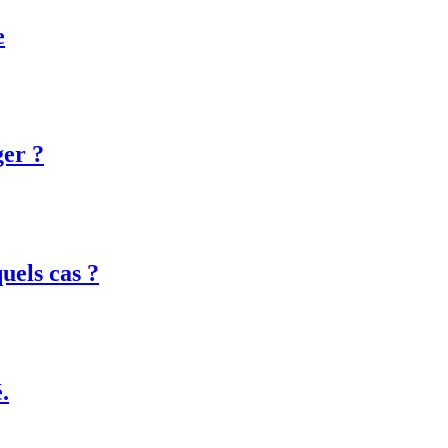
e
ger ?
uels cas ?
.