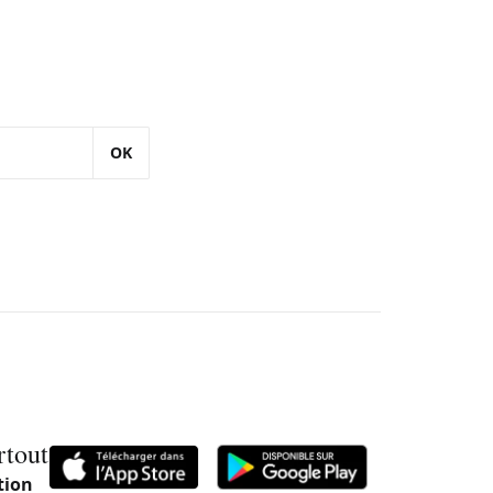
OK
rtout
tion