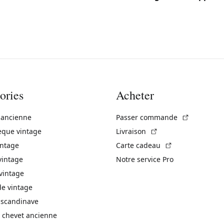
ories
Acheter
(Lien exte
 ancienne
Passer commande
(Lien externe)
èque vintage
Livraison
(Lien externe)
intage
Carte cadeau
vintage
Notre service Pro
vintage
 vintage
 scandinave
 chevet ancienne