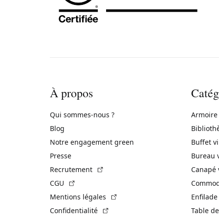
À propos
Catég
Qui sommes-nous ?
Armoire
Blog
Biblioth
Notre engagement green
Buffet v
Presse
Bureau 
(Lien externe)
Recrutement
Canapé 
(Lien externe)
CGU
Commode
(Lien externe)
Mentions légales
Enfilade
(Lien externe)
Confidentialité
Table de