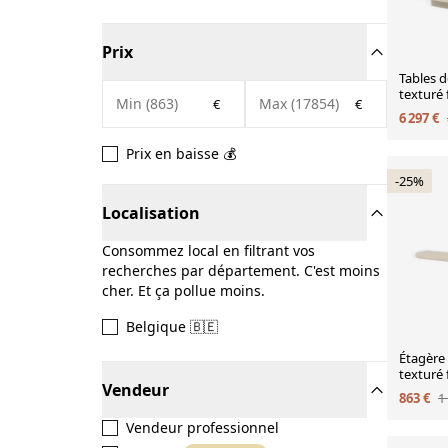
Prix
Tables d
texturé 
€
€
intérieu
6 297 €
de 2
Prix en baisse 💰
-25%
Localisation
Consommez local en filtrant vos
recherches par département. C'est moins
cher. Et ça pollue moins.
Belgique 🇧🇪
Étagère 
texturé 
Vendeur
contem
863 €
1
Vendeur professionnel