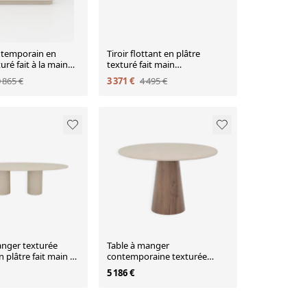
ntemporain en
Tiroir flottant en plâtre
uré fait à la main
texturé fait main
ieur en noyer
contemporain avec intérieur
 865 €
3 371 €
4 495 €
en noyer
anger texturée
Table à manger
en plâtre fait main –
contemporaine texturée
le 260
"Cone" - Ronde 120 en plâtre
5 186 €
fait main