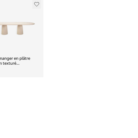
manger en plâtre
 texturé
rain fait main -
alisable