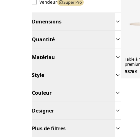
Vendeur
Super Pro
Dimensions
Quantité
Matériau
Table à 
premium
contempo
9 376 €
Personn
Style
Couleur
Designer
Plus de filtres