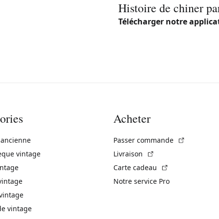
Histoire de chiner pa
Télécharger notre applica
ories
Acheter
(Lien exte
 ancienne
Passer commande
(Lien externe)
èque vintage
Livraison
(Lien externe)
intage
Carte cadeau
vintage
Notre service Pro
vintage
 vintage