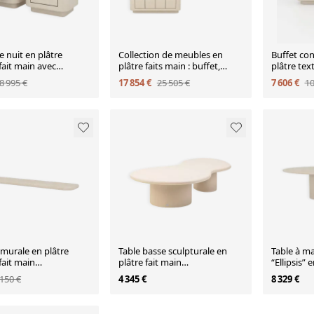
e nuit en plâtre
Collection de meubles en
Buffet co
fait main avec
plâtre faits main : buffet,
plâtre text
r en noyer, ensemble
tables de nuit, tiroir mural,
avec intér
8 995 €
17 854 €
25 505 €
7 606 €
10
étagère murale.
murale en plâtre
Table basse sculpturale en
Table à m
fait main
plâtre fait main
“Ellipsis” 
poraine
personnalisable, forme
forme ova
 150 €
4 345 €
8 329 €
organique, O150