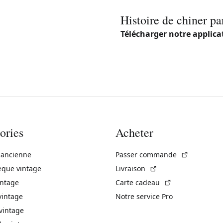
Histoire de chiner pa
Télécharger notre applica
ories
Acheter
(Lien exte
 ancienne
Passer commande
(Lien externe)
èque vintage
Livraison
(Lien externe)
intage
Carte cadeau
vintage
Notre service Pro
vintage