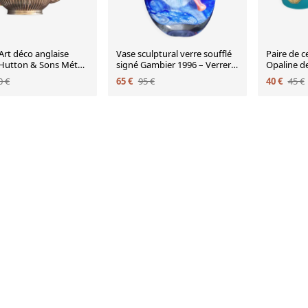
Art déco anglaise
Vase sculptural verre soufflé
Paire de c
 Hutton & Sons Métal
signé Gambier 1996 – Verrerie
Opaline d
 (EPBM) v.1930
d'art française
Italie, an
0 €
65 €
95 €
40 €
45 €