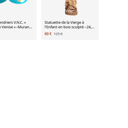
endriers V.N.C. «
Statuette de la Vierge à
e Venise »–Murano,
l'Enfant en bois sculpté –24,5
nées 1970
cm– Vers 1955-1975
60 €
125 €