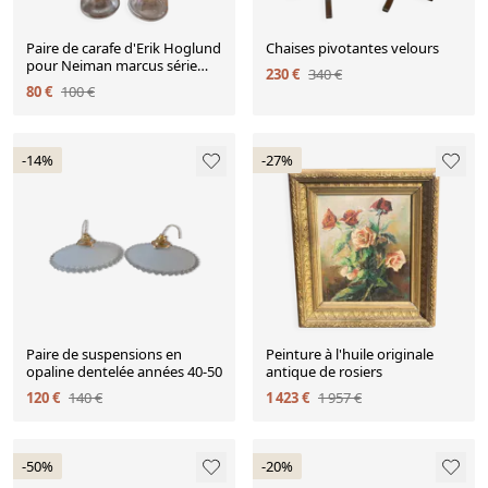
Paire de carafe d'Erik Hoglund
Chaises pivotantes velours
pour Neiman marcus série
230 €
340 €
"people" kosta boda
80 €
100 €
-14%
-27%
Paire de suspensions en
Peinture à l'huile originale
opaline dentelée années 40-50
antique de rosiers
120 €
140 €
1 423 €
1 957 €
-50%
-20%