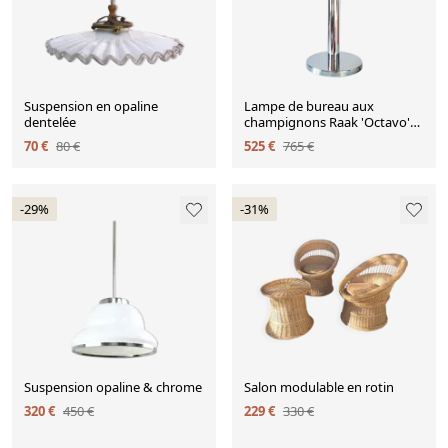
Suspension en opaline
Lampe de bureau aux
dentelée
champignons Raak 'Octavo'
Space Age, années 1970
70 €
80 €
525 €
765 €
-29%
-31%
Suspension opaline & chrome
Salon modulable en rotin
320 €
450 €
229 €
330 €