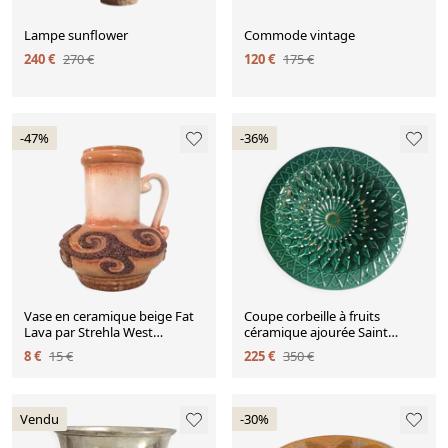
Lampe sunflower
Commode vintage
240 €
270 €
120 €
175 €
-47%
-36%
Vase en ceramique beige Fat
Coupe corbeille à fruits
Lava par Strehla West
céramique ajourée Saint
Germany vintage années 60-
Clément
8 €
15 €
225 €
350 €
70
Vendu
-30%