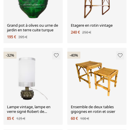
Grand pot à olives ou urne de
Etagere en rotin vintage
jardin en terre cuite turque
240 €
250 €
195 €
395 €
-32%
-40%
Lampe vintage, lampe en
Ensemble de deux tables
verre signé Robert de
gigognes en rotin et osier
Schuytener, lampe de chevet,
85 €
125 €
60 €
100 €
lampe à poser