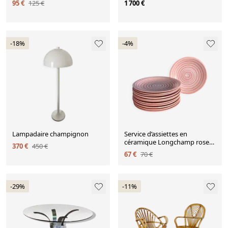
95 €
125 €
1 700 €
-18%
-4%
Lampadaire champignon
Service d’assiettes en
céramique Longchamp rose
370 €
450 €
marbré - assiette vintage
67 €
70 €
-29%
-11%