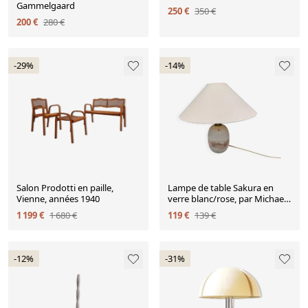
Gammelgaard
250 €
350 €
200 €
280 €
-29%
-14%
Salon Prodotti en paille,
Lampe de table Sakura en
Vienne, années 1940
verre blanc/rose, par Michael
Bang pour Holmegaard
1 199 €
1 680 €
119 €
139 €
Danemark
-12%
-31%