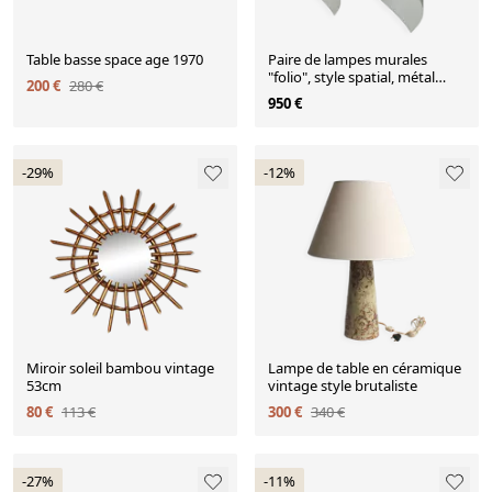
Table basse space age 1970
Paire de lampes murales
"folio", style spatial, métal
200 €
280 €
chromé, Italie, 1970
950 €
-29%
-12%
Miroir soleil bambou vintage
Lampe de table en céramique
53cm
vintage style brutaliste
80 €
113 €
300 €
340 €
-27%
-11%