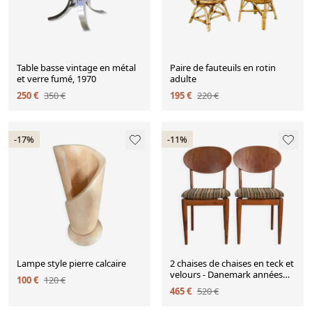
Table basse vintage en métal
Paire de fauteuils en rotin
et verre fumé, 1970
adulte
250 €
350 €
195 €
220 €
-17%
-11%
Lampe style pierre calcaire
2 chaises de chaises en teck et
velours - Danemark années
100 €
120 €
50/60
465 €
520 €