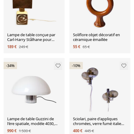
Lampe de table conçue par
Soliflore objet décoratif en
Carl-Harry Stålhane pour
céramique émaillée
Rørstrand Suède dans les
189 €
249 €
55 €
65 €
années 1960.
-34%
-10%
Lampe de table Guzzini de
Sciolari, paire d'appliques
l'ère spatiale, modèle 4030,
chromées, verre fumé italie
Italie 1970
1970's
990 €
1 500 €
400 €
445 €