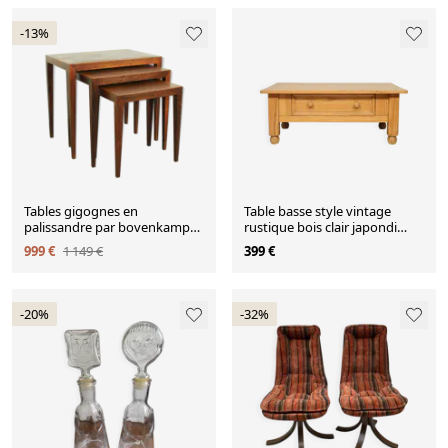
-13%
Tables gigognes en
Table basse style vintage
palissandre par bovenkamp
rustique bois clair japondi
Severin Hansen modèle 163 ,
design moderne du milieu du
999 €
1 149 €
399 €
1960
siècle
-20%
-32%