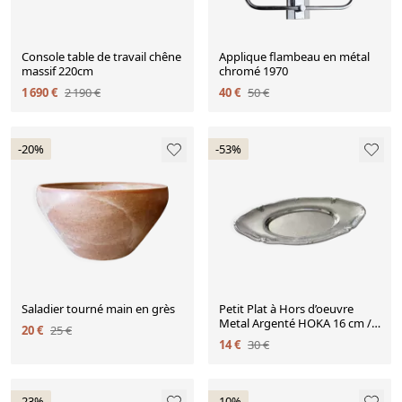
Console table de travail chêne
Applique flambeau en métal
massif 220cm
chromé 1970
1 690 €
2 190 €
40 €
50 €
-20%
-53%
Saladier tourné main en grès
Petit Plat à Hors d’oeuvre
Metal Argenté HOKA 16 cm / 8
20 €
25 €
cm
14 €
30 €
-23%
-10%