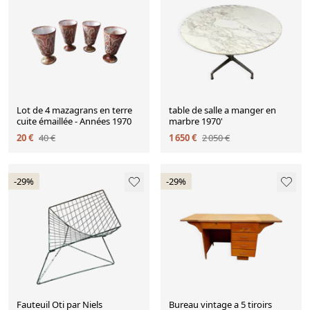
Lot de 4 mazagrans en terre
table de salle a manger en
cuite émaillée - Années 1970
marbre 1970'
20 €
40 €
1 650 €
2 050 €
-29%
-29%
Fauteuil Oti par Niels
Bureau vintage a 5 tiroirs