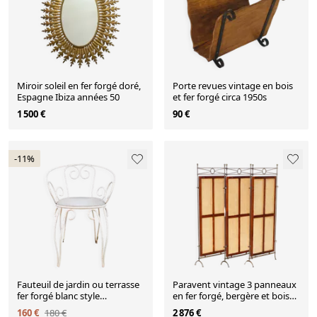
Miroir soleil en fer forgé doré,
Porte revues vintage en bois
Espagne Ibiza années 50
et fer forgé circa 1950s
1 500 €
90 €
-11%
Fauteuil de jardin ou terrasse
Paravent vintage 3 panneaux
fer forgé blanc style
en fer forgé, bergère et bois
Montmartre année 60
dur
160 €
180 €
2 876 €