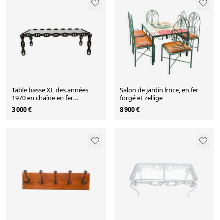
Table basse XL des années
Salon de jardin lrnce, en fer
1970 en chaîne en fer
forgé et zellige
nautique et en verre fumé
3 000 €
8 900 €
épais.