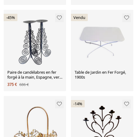
-45%
Vendu
Paire de candélabres en fer
Table de Jardin en Fer Forgé,
forgé à la main, Espagne, vers
1900s
les années 1970.
375 €
686 €
-14%