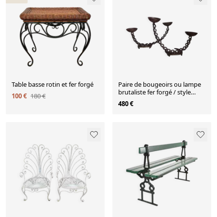
Table basse rotin et fer forgé
Paire de bougeoirs ou lampe
brutaliste fer forgé / style
100 €
180 €
Franz West / années 70 /
480 €
vintage / travail artisanal /
Mid-Century