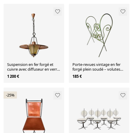
Suspension en fer forgé et
Porte-revues vintage en fer
cuivre avec diffuseur en verre
forgé plein soudé – volutes
texturé
artisanales –
1 200 €
185 €
-25%