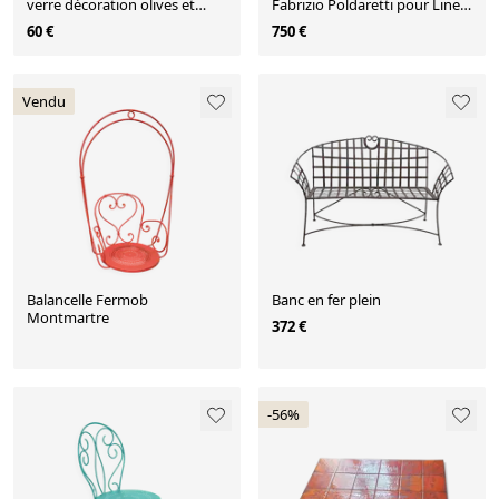
verre décoration olives et
Fabrizio Poldaretti pour Linea
feuillage
Arredamenti, années 1980,
60 €
750 €
ensemble de 3.
Vendu
Balancelle Fermob
Banc en fer plein
Montmartre
372 €
-56%