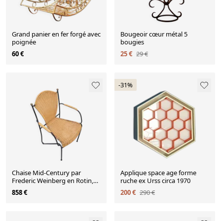
Grand panier en fer forgé avec
Bougeoir cœur métal 5
poignée
bougies
60 €
25 €
29 €
-31%
Chaise Mid-Century par
Applique space age forme
Frederic Weinberg en Rotin,
ruche ex Urss circa 1970
Fer et Laiton
858 €
200 €
290 €