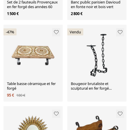
Set de 2 fauteuils Provençaux
Banc public parisien Davioud
en fer forgé des années 60
en fonte noir et bois vert
1 500 €
2 800 €
-47%
Vendu
Table basse céramique et fer
Bougeoir brutaliste et
forgé
sculptural en fer forgé
formant des maillons de
95 €
180 €
chaîne