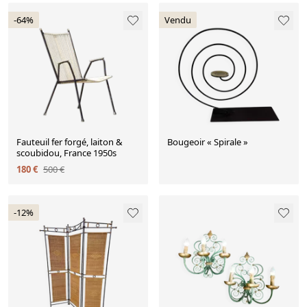
-64%
Vendu
Fauteuil fer forgé, laiton &
Bougeoir « Spirale »
scoubidou, France 1950s
180 €
500 €
-12%