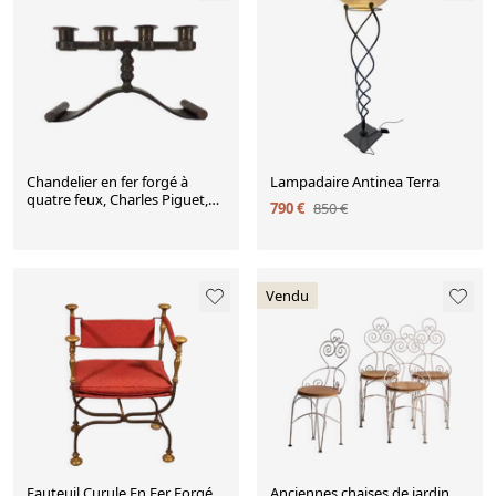
Chandelier en fer forgé à
Lampadaire Antinea Terra
quatre feux, Charles Piguet,
790 €
850 €
Suisse, circa 1930
Vendu
Fauteuil Curule En Fer Forgé
Anciennes chaises de jardin