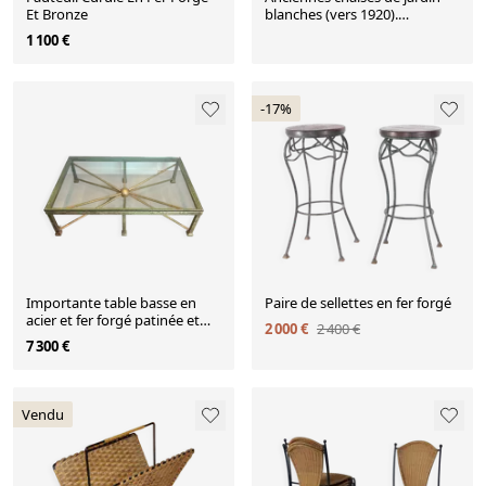
Et Bronze
blanches (vers 1920).
Ensemble de 4 pièces
1 100 €
-17%
Importante table basse en
Paire de sellettes en fer forgé
acier et fer forgé patinée et
2 000 €
2 400 €
dorée
7 300 €
Vendu