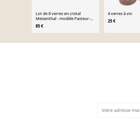
Lot de 8 verres en cristal
4 verres à vin
Meisenthal - modèle Pasteur-
25 €
décor empire
85 €
Page 1 of 10