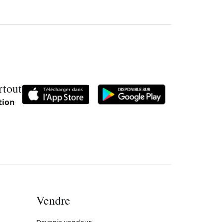
rtout
tion
Vendre
rne)