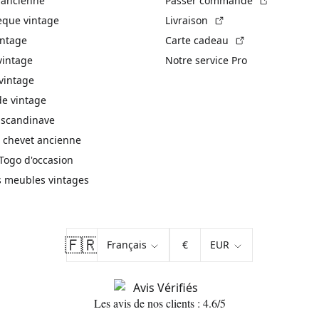
 ancienne
Passer commande
(Lien externe)
èque vintage
Livraison
(Lien externe)
intage
Carte cadeau
vintage
Notre service Pro
vintage
 vintage
 scandinave
 chevet ancienne
Togo d'occasion
s meubles vintages
🇫🇷
€
Les avis de nos clients : 4.6/5