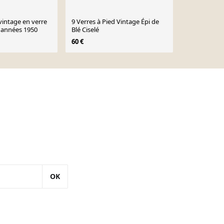
vintage en verre
9 Verres à Pied Vintage Épi de
6 verres à vin
s années 1950
Blé Ciselé
30 €
36 €
60 €
OK