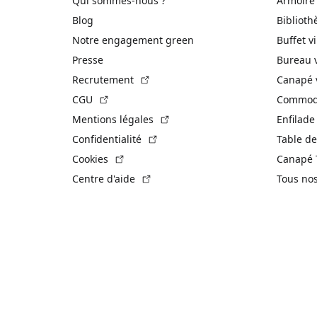
Qui sommes-nous ?
Armoire
Blog
Biblioth
Notre engagement green
Buffet v
Presse
Bureau 
(Lien externe)
Recrutement
Canapé 
(Lien externe)
CGU
Commode
(Lien externe)
Mentions légales
Enfilade
(Lien externe)
Confidentialité
Table de
(Lien externe)
Cookies
Canapé 
(Lien externe)
Centre d'aide
Tous no