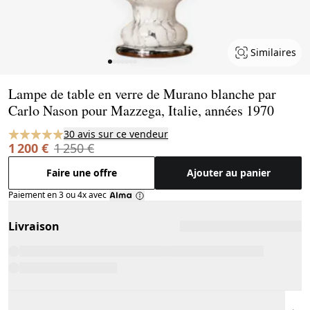
Similaires
Page 1 of 7
Lampe de table en verre de Murano blanche par
Carlo Nason pour Mazzega, Italie, années 1970
30 avis sur ce vendeur
1 200 €
1 250 €
Faire une offre
Ajouter au panier
Paiement en 3 ou 4x avec
Livraison