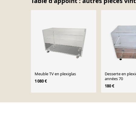
Table d'appoint : autres pièces vin
Meuble TV en plexiglas
Desserte en plexi
années 70
1 080 €
180 €
Page 1 of 10