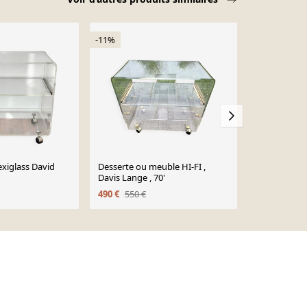
-11%
-11%
exiglass David
Desserte ou meuble HI-FI ,
table d'appo
Davis Lange , 70'
plexiglas de
1970
490 €
550 €
285 €
320 €