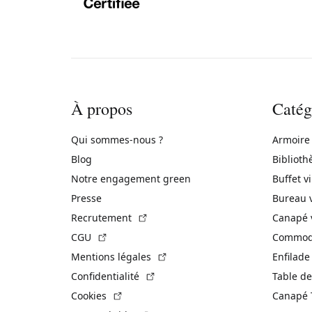
À propos
Catég
Qui sommes-nous ?
Armoire
Blog
Biblioth
Notre engagement green
Buffet v
Presse
Bureau 
(Lien externe)
Recrutement
Canapé 
(Lien externe)
CGU
Commode
(Lien externe)
Mentions légales
Enfilade
(Lien externe)
Confidentialité
Table de
(Lien externe)
Cookies
Canapé 