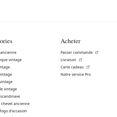
ories
Acheter
(Lien exte
 ancienne
Passer commande
(Lien externe)
èque vintage
Livraison
(Lien externe)
intage
Carte cadeau
vintage
Notre service Pro
vintage
 vintage
 scandinave
 chevet ancienne
Togo d'occasion