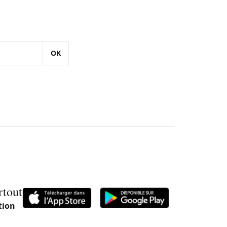
OK
rtout
tion