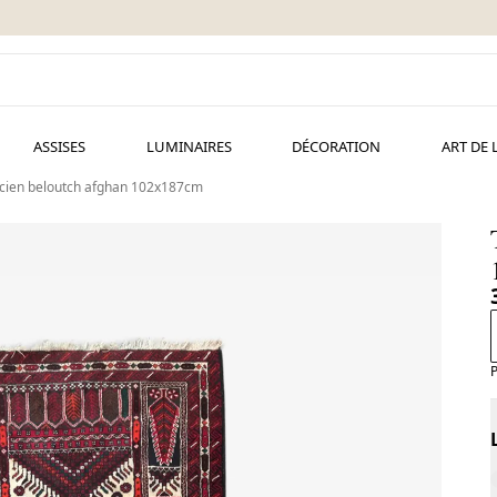
ASSISES
LUMINAIRES
DÉCORATION
ART DE 
ncien beloutch afghan 102x187cm
P