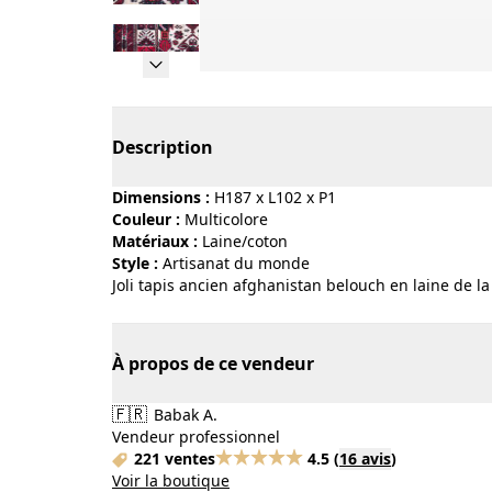
Page 1 of 12
Description
Dimensions :
H187 x L102 x P1
Couleur :
multicolore
Matériaux :
laine/coton
Style :
artisanat du monde
Joli tapis ancien afghanistan belouch en laine de l
À propos de ce vendeur
🇫🇷
Babak A.
Vendeur professionnel
221 ventes
4.5
(
16 avis
)
Voir la boutique