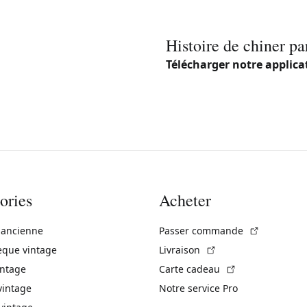
Histoire de chiner pa
Télécharger notre applica
ories
Acheter
(Lien exte
 ancienne
Passer commande
(Lien externe)
èque vintage
Livraison
(Lien externe)
intage
Carte cadeau
vintage
Notre service Pro