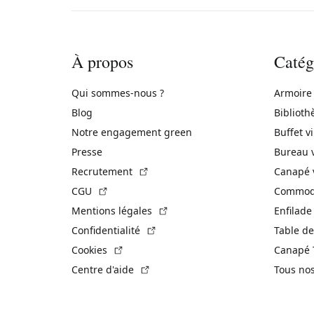
À propos
Catég
Qui sommes-nous ?
Armoire
Blog
Biblioth
Notre engagement green
Buffet v
Presse
Bureau 
(Lien externe)
Recrutement
Canapé 
(Lien externe)
CGU
Commode
(Lien externe)
Mentions légales
Enfilade
(Lien externe)
Confidentialité
Table de
(Lien externe)
Cookies
Canapé 
(Lien externe)
Centre d'aide
Tous no