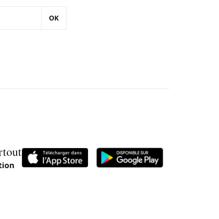
OK
rtout
tion