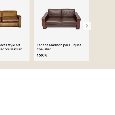
aces style Art
Canapé Madison par Hugues
Canapé 2 pl
vec coussins en
Chevalier
– Tito Agnol
Grassi, Italie
1 500 €