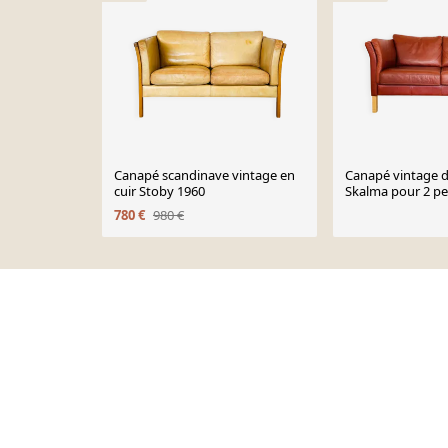
Canapé scandinave vintage en
Canapé vintage d
cuir Stoby 1960
Skalma pour 2 p
cuir cognac
780 €
980 €
Page 1 of 10