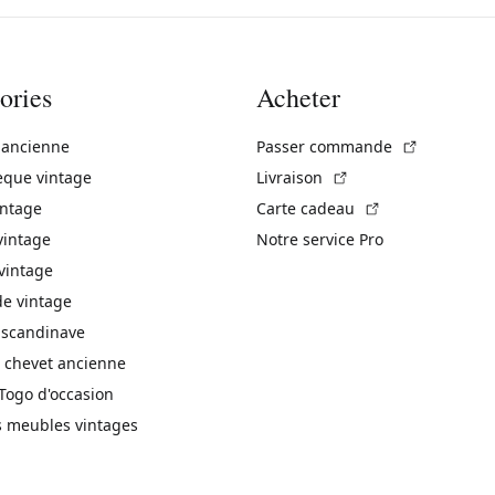
ories
Acheter
(Lien exte
 ancienne
Passer commande
(Lien externe)
èque vintage
Livraison
(Lien externe)
intage
Carte cadeau
vintage
Notre service Pro
vintage
 vintage
 scandinave
 chevet ancienne
Togo d'occasion
s meubles vintages